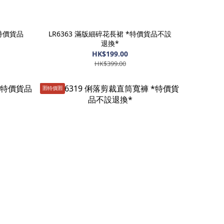
*特價貨品
LR6363 滿版細碎花長裙 *特價貨品不設
退換*
HK$199.00
HK$399.00
🈹️特價🈹️