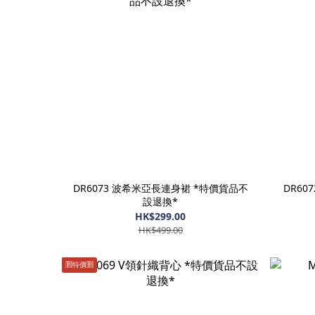
DR6073 波希米亞長連身裙 *特價貨品不
DR60
設退換*
HK$299.00
HK$499.00
🈹️特價🈹️