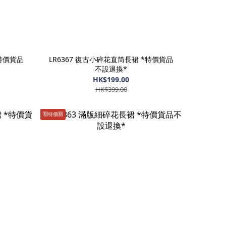
*特價貨品
LR6367 復古小碎花直筒長裙 *特價貨品
不設退換*
HK$199.00
HK$399.00
🈹️特價🈹️