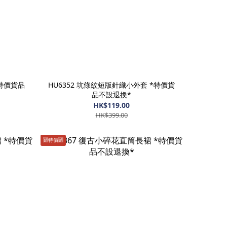
*特價貨品
HU6352 坑條紋短版針織小外套 *特價貨
品不設退換*
HK$119.00
HK$399.00
🈹️特價🈹️