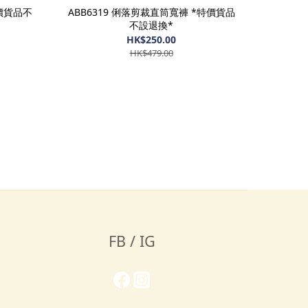
特價貨品不
ABB6319 俐落剪裁直筒寬褲 *特價貨品
不設退換*
HK$250.00
HK$479.00
FB / IG