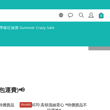
季瘋狂減價 Summer Crazy Sale
prev
next
包運費)📢
🈹️特價🈹️