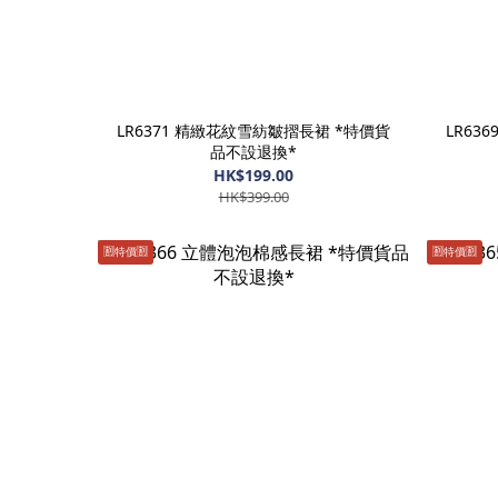
LR6371 精緻花紋雪紡皺摺長裙 *特價貨
LR63
品不設退換*
HK$199.00
HK$399.00
🈹️特價🈹️
🈹️特價🈹️