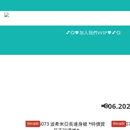
💕💞💖加入我們VVIP💖💕💞
📢06.
🈹️特價🈹️
🈹️特價🈹️