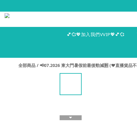
💕💞💖加入我們VVIP💖💕💞
全部商品
/
📢07.2026 東大門暑假前最後勁減🈹 (♥️直播貨品不