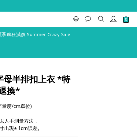
立即購買
夏季瘋狂減價 Summer Crazy Sale
色字母半排扣上衣 *特
退換*
(單面量度/cm單位)
以人手測量方法，
出現± 1cm誤差。