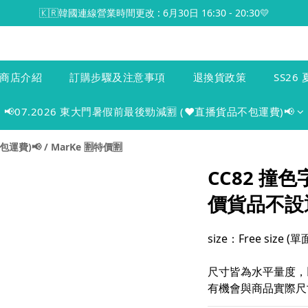
🇰🇷韓國連線營業時間更改 : 6月30日 16:30 - 20:30💛
商店介紹
訂購步驟及注意事項
退換貨政策
SS26 
📢07.2026 東大門暑假前最後勁減🈹 (♥️直播貨品不包運費)📢
包運費)📢
/
MarKe 🈹️特價🈹️
CC82 撞
價貨品不設
size：Free size 
尺寸皆為水平量度，
有機會與商品實際尺寸