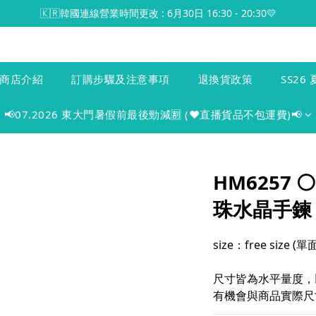
🇰🇷韓國連線營業時間更改 : 6月30日 16:30 - 20:30💛
商店介紹
訂購步驟及注意事項
退換貨政策
SS26 
📢07.2026 東大門暑假前最後勁減🈹 (♥️直播貨品不包運費)📢
HM6257 
珠水晶手鍊
size：free size 
尺寸皆為水平量度，
有機會與商品實際尺寸