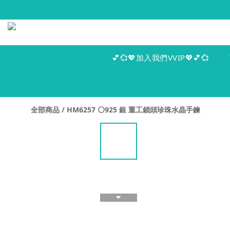
💕💞💖加入我們VVIP💖💕💞
全部商品
/
HM6257 ⚪️925 銀 重工鎖頭珍珠水晶手鍊