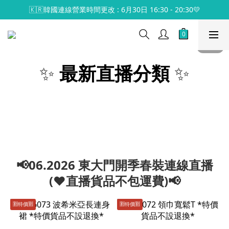
🇰🇷韓國連線營業時間更改 : 6月30日 16:30 - 20:30💛
✨
最新直播分類
✨
📢06.2026 東大門開季春裝連線直播
(♥️直播貨品不包運費)📢
🈹️特價🈹️
🈹️特價🈹️