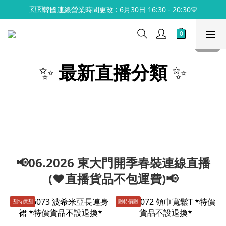
🇰🇷韓國連線營業時間更改 : 6月30日 16:30 - 20:30💛
✨
最新直播分類
✨
📢06.2026 東大門開季春裝連線直播
(♥️直播貨品不包運費)📢
🈹️特價🈹️
🈹️特價🈹️