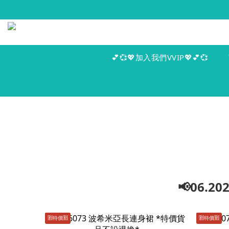
💕💞💖加入我們VVIP💖💕💞
📢06.
🈹️特價🈹️
🈹️特價🈹️