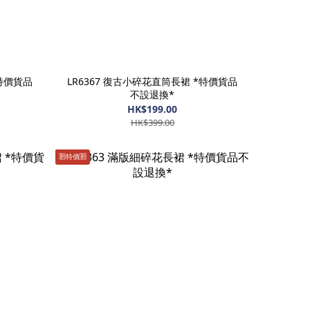
*特價貨品
LR6367 復古小碎花直筒長裙 *特價貨品
不設退換*
HK$199.00
HK$399.00
🈹️特價🈹️