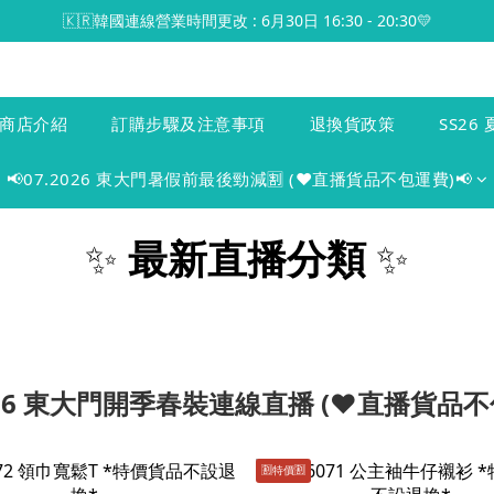
🇰🇷韓國連線營業時間更改 : 6月30日 16:30 - 20:30💛
商店介紹
訂購步驟及注意事項
退換貨政策
SS26 
📢07.2026 東大門暑假前最後勁減🈹 (♥️直播貨品不包運費)📢
✨
最新直播分類
✨
2026 東大門開季春裝連線直播 (♥️直播貨品不
🈹️特價🈹️