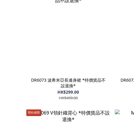
DR6073 波希米亞長連身裙 *特價貨品不
DR60
設退換*
HK$299.00
HK$499.00
🈹️特價🈹️