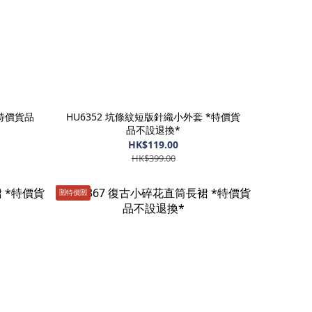
*特價貨品
HU6352 坑條紋短版針織小外套 *特價貨
品不設退換*
HK$119.00
HK$399.00
🈹️特價🈹️