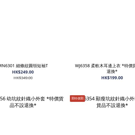
MN6301 細條紋圓領短袖T
WJ6358 柔軟木耳邊上衣 *特
退換*
HK$249.00
HK$199.00
HK$349.00
🈹️特價🈹️