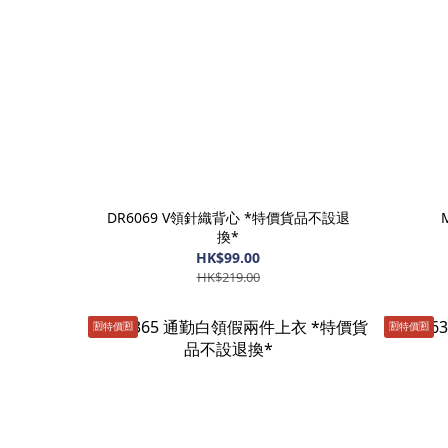
DR6069 V領針織背心 *特價貨品不設退
換*
HK$99.00
HK$219.00
🈹️特價🈹️
🈹️特價🈹️