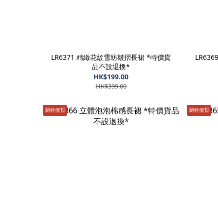
LR6371 精緻花紋雪紡皺摺長裙 *特價貨
LR63
品不設退換*
HK$199.00
HK$399.00
🈹️特價🈹️
🈹️特價🈹️