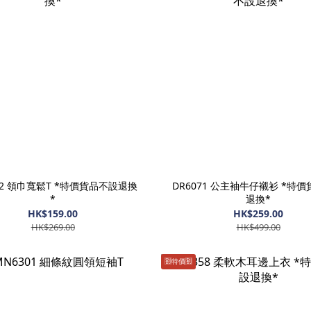
72 領巾寬鬆T *特價貨品不設退換
DR6071 公主袖牛仔襯衫 *特
*
退換*
HK$159.00
HK$259.00
HK$269.00
HK$499.00
🈹️特價🈹️