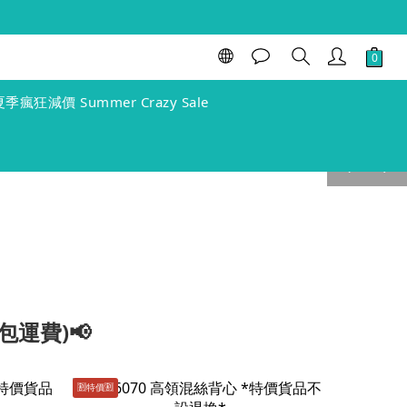
夏季瘋狂減價 Summer Crazy Sale
prev
next
包運費)📢
🈹️特價🈹️