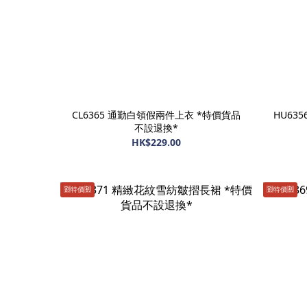
CL6365 通勤白領假兩件上衣 *特價貨品
HU63
不設退換*
HK$229.00
🈹️特價🈹️
🈹️特價🈹️