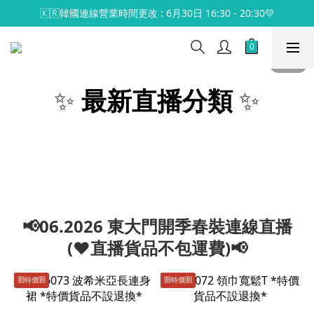
🇰🇷韓國連線營業時間更改 : 6月30日 16:30 - 20:30💛
✨
最新直播分類
✨
📢06.2026 東大門開季春裝連線直播
(♥️直播貨品不包運費)📢
🈹️特價🈹️
🈹️特價🈹️