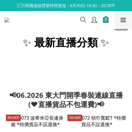
🇰🇷韓國連線營業時間更改 : 6月30日 16:30 - 20:30💛
✨
最新直播分類
✨
📢06.2026 東大門開季春裝連線直播
(♥️直播貨品不包運費)📢
🈹️特價🈹️
🈹️特價🈹️