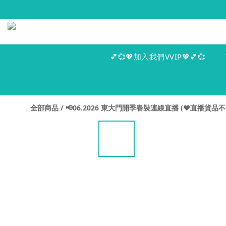
💕💞💖加入我們VVIP💖💕💞
全部商品
/
📢06.2026 東大門開季春裝連線直播 (♥️直播貨品不