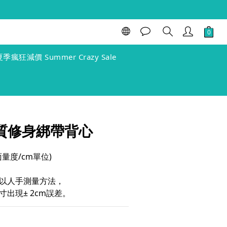
立即購買
夏季瘋狂減價 Summer Crazy Sale
 氣質修身綁帶背心
(單面量度/cm單位)
以人手測量方法，
出現± 2cm誤差。