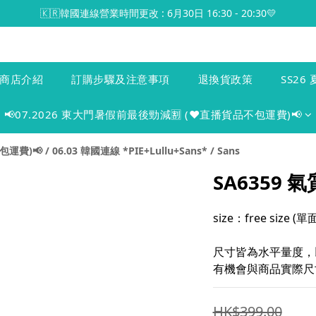
🇰🇷韓國連線營業時間更改 : 6月30日 16:30 - 20:30💛
商店介紹
訂購步驟及注意事項
退換貨政策
SS26 
📢07.2026 東大門暑假前最後勁減🈹 (♥️直播貨品不包運費)📢
包運費)📢
/
06.03 韓國連線 *PIE+Lullu+Sans*
/
Sans
SA6359
size：free size 
尺寸皆為水平量度，
有機會與商品實際尺寸
HK$399.00