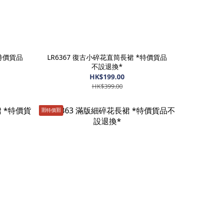
*特價貨品
LR6367 復古小碎花直筒長裙 *特價貨品
不設退換*
HK$199.00
HK$399.00
🈹️特價🈹️