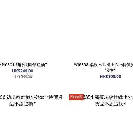
MN6301 細條紋圓領短袖T
WJ6358 柔軟木耳邊上衣 *特
退換*
HK$249.00
HK$199.00
HK$349.00
🈹️特價🈹️