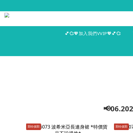
💕💞💖加入我們VVIP💖💕💞
📢06.
🈹️特價🈹️
🈹️特價🈹️