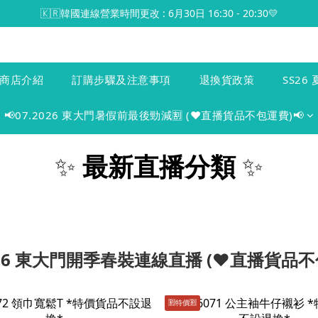
🇰🇷韓國連線營業時間更改 : 6月30日 16:30 - 20:30💛
商店介紹
訂購步驟及注意事項
退換貨政策
SS26 
📢07.2026 東大門暑假前最後勁減🈹 (♥️直播貨品不包運費)📢
✨
最新直播分類
✨
2026 東大門開季春裝連線直播 (♥️直播貨品不
🈹️特價🈹️