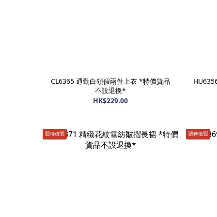
CL6365 通勤白領假兩件上衣 *特價貨品
HU63
不設退換*
HK$229.00
🈹️特價🈹️
🈹️特價🈹️