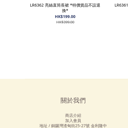
LR6362 亮絲直筒長裙 *特價貨品不設退
LR63
換*
HK$199.00
HK$399.00
關於我們
商店介紹
加入會員
地址 / 銅鑼灣渣甸街25-27號 金利隆中