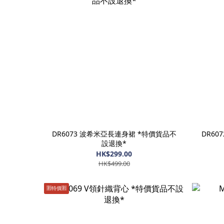
DR6073 波希米亞長連身裙 *特價貨品不
DR60
設退換*
HK$299.00
HK$499.00
🈹️特價🈹️