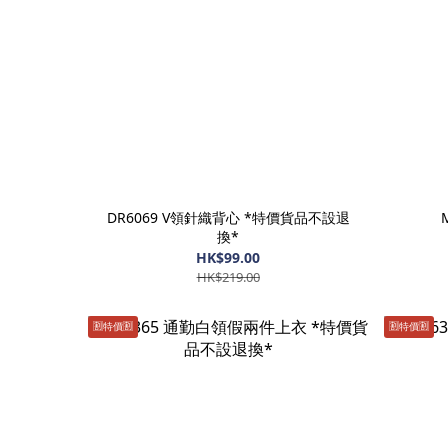
DR6069 V領針織背心 *特價貨品不設退
換*
HK$99.00
HK$219.00
🈹️特價🈹️
🈹️特價🈹️