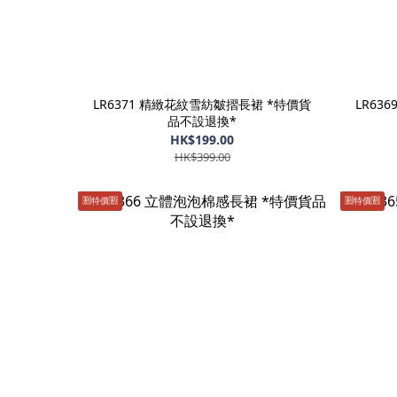
LR6371 精緻花紋雪紡皺摺長裙 *特價貨
LR63
品不設退換*
HK$199.00
HK$399.00
🈹️特價🈹️
🈹️特價🈹️