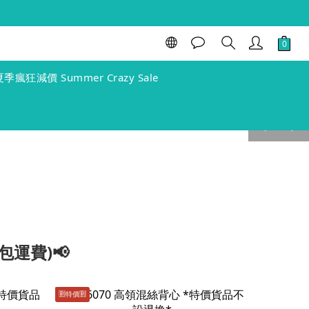
夏季瘋狂減價 Summer Crazy Sale
prev
next
包運費)📢
🈹️特價🈹️