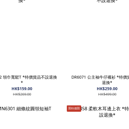
72 領巾寬鬆T *特價貨品不設退換
DR6071 公主袖牛仔襯衫 *特
*
退換*
HK$159.00
HK$259.00
HK$269.00
HK$499.00
🈹️特價🈹️