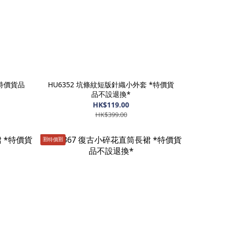
*特價貨品
HU6352 坑條紋短版針織小外套 *特價貨
品不設退換*
HK$119.00
HK$399.00
🈹️特價🈹️