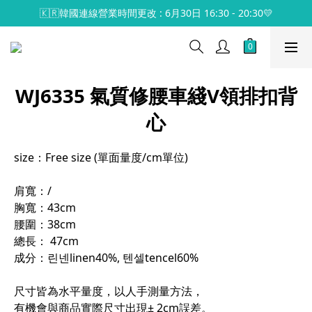
🇰🇷韓國連線營業時間更改 : 6月30日 16:30 - 20:30💛
WJ6335 氣質修腰車綫V領排扣背
心
size：Free size (單面量度/cm單位)
肩寬：/
胸寬：43cm
腰圍：38cm
總長： 47cm
成分：린넨linen40%, 텐셀tencel60%
尺寸皆為水平量度，以人手測量方法，
有機會與商品實際尺寸出現± 2cm誤差。