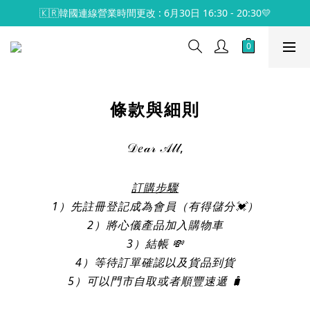
🇰🇷韓國連線營業時間更改 : 6月30日 16:30 - 20:30💛
條款與細則
𝒟𝑒𝒶𝓇 𝒜𝓁𝓁,
訂購步驟
1）先註冊登記成為會員（有得儲分💓）
2）將心儀產品加入購物車
3）結帳 💸
4）等待訂單確認以及貨品到貨
5）可以門市自取或者順豐速遞 🧳