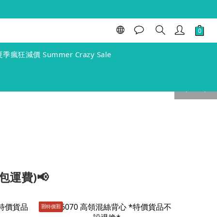
夏季瘋狂減價 Summer Crazy Sale
prev
next
包運費)📢
🈹️特價🈹️