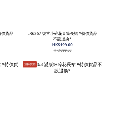
*特價貨品
LR6367 復古小碎花直筒長裙 *特價貨品
不設退換*
HK$199.00
HK$399.00
🈹️特價🈹️