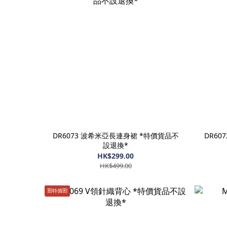
DR6073 波希米亞長連身裙 *特價貨品不
DR60
設退換*
HK$299.00
HK$499.00
🈹️特價🈹️