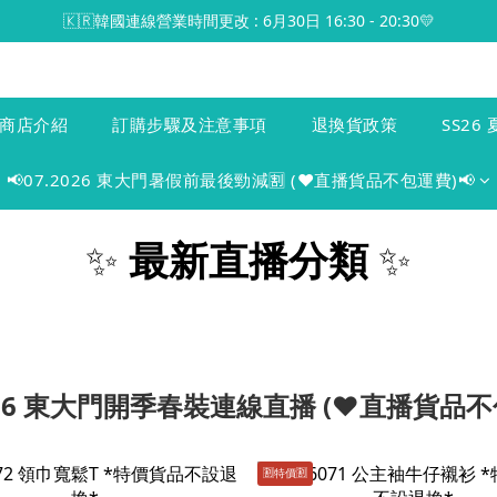
🇰🇷韓國連線營業時間更改 : 6月30日 16:30 - 20:30💛
商店介紹
訂購步驟及注意事項
退換貨政策
SS26 
📢07.2026 東大門暑假前最後勁減🈹 (♥️直播貨品不包運費)📢
✨
最新直播分類
✨
2026 東大門開季春裝連線直播 (♥️直播貨品不
🈹️特價🈹️