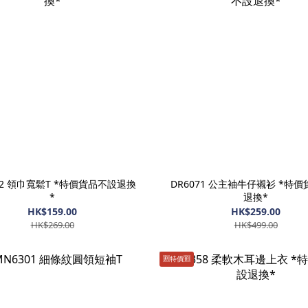
72 領巾寬鬆T *特價貨品不設退換
DR6071 公主袖牛仔襯衫 *特
*
退換*
HK$159.00
HK$259.00
HK$269.00
HK$499.00
🈹️特價🈹️