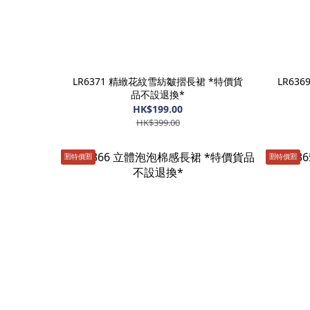
LR6371 精緻花紋雪紡皺摺長裙 *特價貨
LR63
品不設退換*
HK$199.00
HK$399.00
🈹️特價🈹️
🈹️特價🈹️