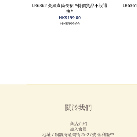
LR6362 亮絲直筒長裙 *特價貨品不設退
LR63
換*
HK$199.00
HK$399.00
關於我們
商店介紹
加入會員
地址 / 銅鑼灣渣甸街25-27號 金利隆中