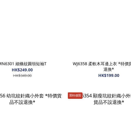
MN6301 細條紋圓領短袖T
WJ6358 柔軟木耳邊上衣 *特
退換*
HK$249.00
HK$199.00
HK$349.00
🈹️特價🈹️