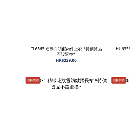
CL6365 通勤白領假兩件上衣 *特價貨品
HU63
不設退換*
HK$229.00
🈹️特價🈹️
🈹️特價🈹️