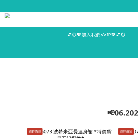
💕💞💖加入我們VVIP💖💕💞
📢06.
🈹️特價🈹️
🈹️特價🈹️