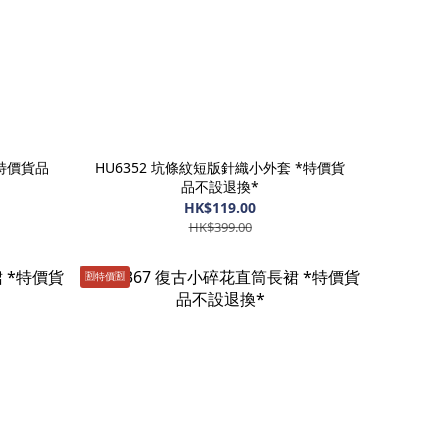
*特價貨品
HU6352 坑條紋短版針織小外套 *特價貨
品不設退換*
HK$119.00
HK$399.00
🈹️特價🈹️