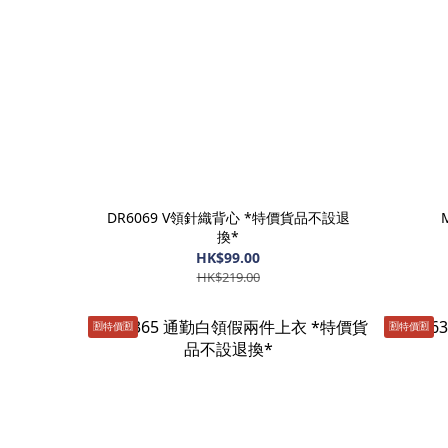
DR6069 V領針織背心 *特價貨品不設退
換*
HK$99.00
HK$219.00
🈹️特價🈹️
🈹️特價🈹️