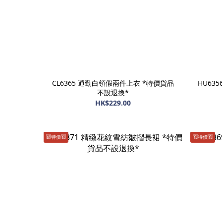
CL6365 通勤白領假兩件上衣 *特價貨品
HU63
不設退換*
HK$229.00
🈹️特價🈹️
🈹️特價🈹️