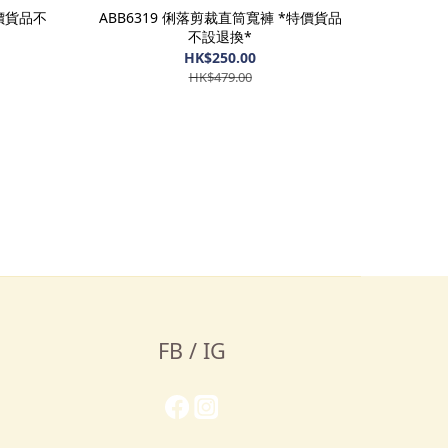
特價貨品不
ABB6319 俐落剪裁直筒寬褲 *特價貨品
不設退換*
HK$250.00
HK$479.00
FB / IG