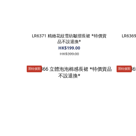
LR6371 精緻花紋雪紡皺摺長裙 *特價貨
LR63
品不設退換*
HK$199.00
HK$399.00
🈹️特價🈹️
🈹️特價🈹️