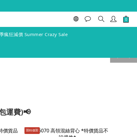
季瘋狂減價 Summer Crazy Sale
prev
next
包運費)📢
🈹️特價🈹️