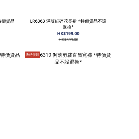
*特價貨品
LR6363 滿版細碎花長裙 *特價貨品不設
退換*
HK$199.00
HK$399.00
🈹️特價🈹️