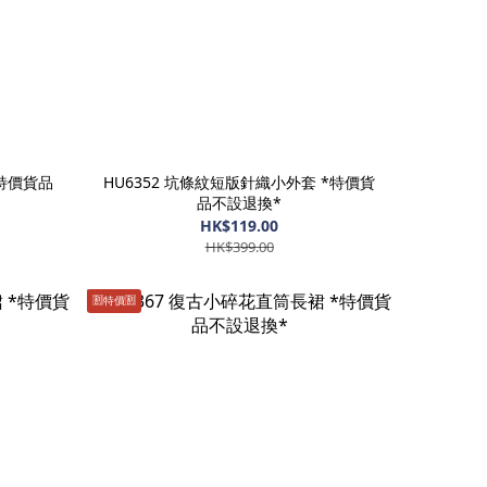
*特價貨品
HU6352 坑條紋短版針織小外套 *特價貨
品不設退換*
HK$119.00
HK$399.00
🈹️特價🈹️