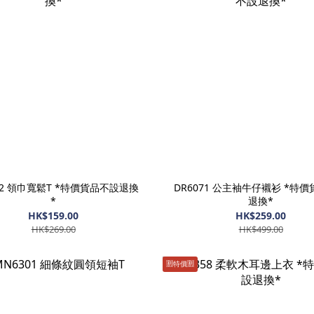
72 領巾寬鬆T *特價貨品不設退換
DR6071 公主袖牛仔襯衫 *特
*
退換*
HK$159.00
HK$259.00
HK$269.00
HK$499.00
🈹️特價🈹️