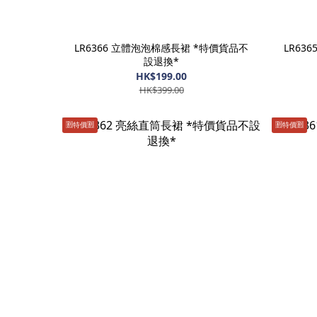
LR6366 立體泡泡棉感長裙 *特價貨品不
LR63
設退換*
HK$199.00
HK$399.00
🈹️特價🈹️
🈹️特價🈹️