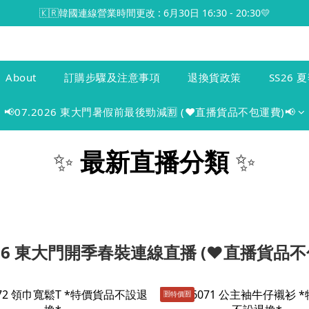
🇰🇷韓國連線營業時間更改 : 6月30日 16:30 - 20:30💛
About
訂購步驟及注意事項
退換貨政策
SS26 夏
📢07.2026 東大門暑假前最後勁減🈹 (♥️直播貨品不包運費)📢
✨
最新直播分類
✨
2026 東大門開季春裝連線直播 (♥️直播貨品不
🈹️特價🈹️