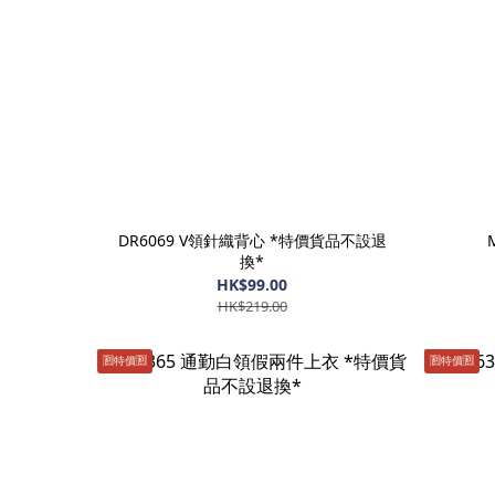
DR6069 V領針織背心 *特價貨品不設退
換*
HK$99.00
HK$219.00
🈹️特價🈹️
🈹️特價🈹️