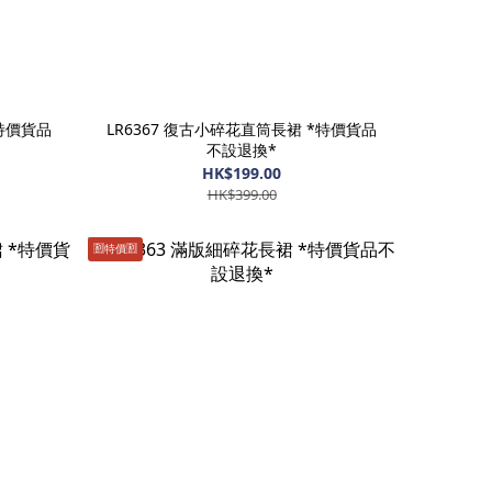
*特價貨品
LR6367 復古小碎花直筒長裙 *特價貨品
不設退換*
HK$199.00
HK$399.00
🈹️特價🈹️