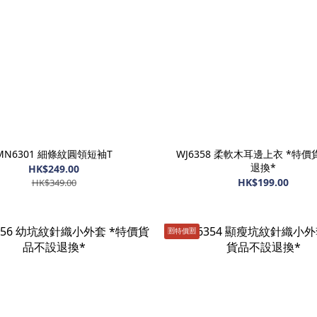
MN6301 細條紋圓領短袖T
WJ6358 柔軟木耳邊上衣 *特
退換*
HK$249.00
HK$199.00
HK$349.00
🈹️特價🈹️