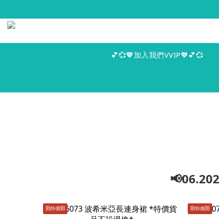
💕💞💖加入我們VVIP💖💕💞
📢06.
🈹️特價🈹️
🈹️特價🈹️