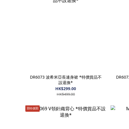
DR6073 波希米亞長連身裙 *特價貨品不
DR60
設退換*
HK$299.00
HK$499.00
🈹️特價🈹️