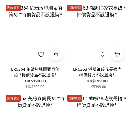
🈹️特價🈹️
🈹️特價🈹️
LR6364 細緻玫瑰圖案直筒
LR6363 滿版細碎花長裙 *
裙 *特價貨品不設退換*
特價貨品不設退換*
HK$199.00
HK$199.00
HK$399.00
HK$399.00
🈹️特價🈹️
🈹️特價🈹️