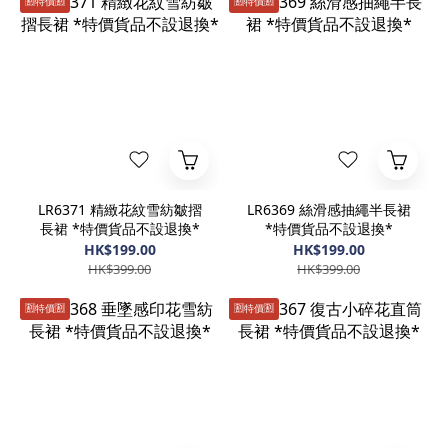
🈹️特價🈹️
🈹️特價🈹️
LR6371 精緻花紋雪紡皺摺
LR6369 絲滑感抽繩半長裙
長裙 *特價貨品不設退換*
*特價貨品不設退換*
HK$199.00
HK$199.00
HK$399.00
HK$399.00
🈹️特價🈹️
🈹️特價🈹️