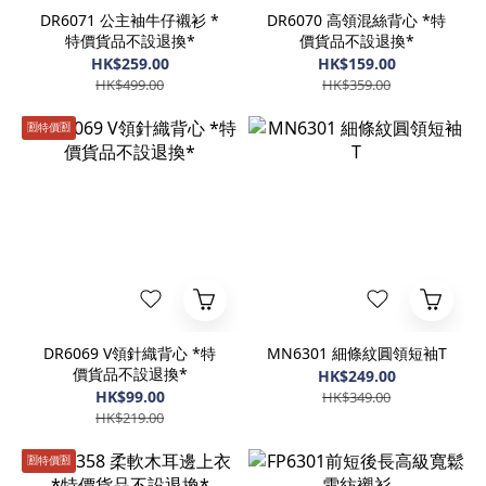
DR6071 公主袖牛仔襯衫 *
DR6070 高領混絲背心 *特
特價貨品不設退換*
價貨品不設退換*
HK$259.00
HK$159.00
HK$499.00
HK$359.00
🈹️特價🈹️
DR6069 V領針織背心 *特
MN6301 細條紋圓領短袖T
價貨品不設退換*
HK$249.00
HK$99.00
HK$349.00
HK$219.00
🈹️特價🈹️