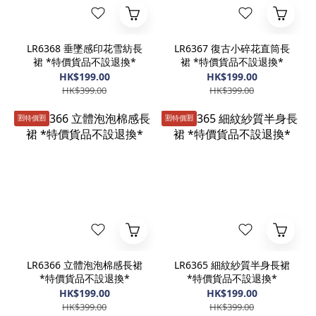
LR6368 垂墜感印花雪紡長
LR6367 復古小碎花直筒長
裙 *特價貨品不設退換*
裙 *特價貨品不設退換*
HK$199.00
HK$199.00
HK$399.00
HK$399.00
🈹️特價🈹️
🈹️特價🈹️
LR6366 立體泡泡棉感長裙
LR6365 細紋紗質半身長裙
*特價貨品不設退換*
*特價貨品不設退換*
HK$199.00
HK$199.00
HK$399.00
HK$399.00