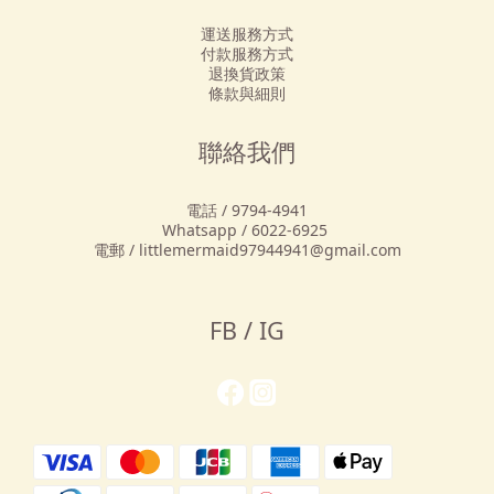
運送服務方式
付款服務方式
退換貨政策
條款與細則
聯絡我們
電話 / 9794-4941
Whatsapp / 6022-6925
電郵 / littlemermaid97944941@gmail.com
FB / IG