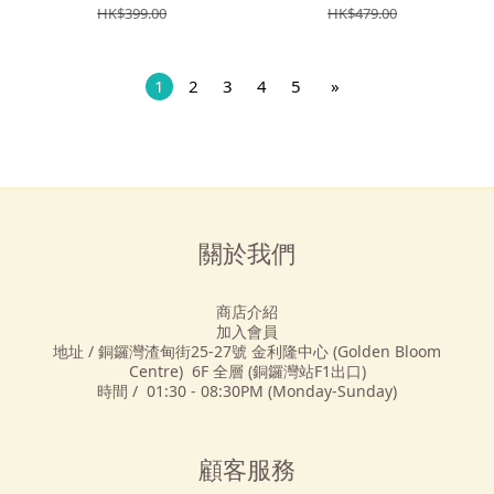
HK$399.00
HK$479.00
1
2
3
4
5
»
關於我們
商店介紹
加入會員
地址 / 銅鑼灣渣甸街25-27號 金利隆中心 (Golden Bloom
Centre) 6F 全層 (銅鑼灣站F1出口)
時間 / 01:30 - 08:30PM (Monday-Sunday)
顧客服務