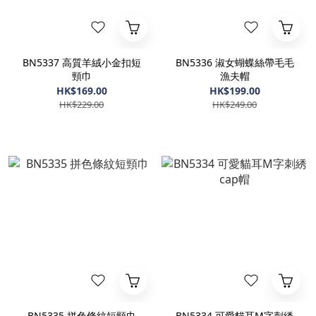
BN5337 高質羊絨小金扣短
BN5336 淑女蝴蝶絲帶毛毛
頸巾
漁夫帽
HK$169.00
HK$199.00
HK$229.00
HK$249.00
BN5335 拼色條紋短頸巾
BN5334 可愛貓耳M字刺綉