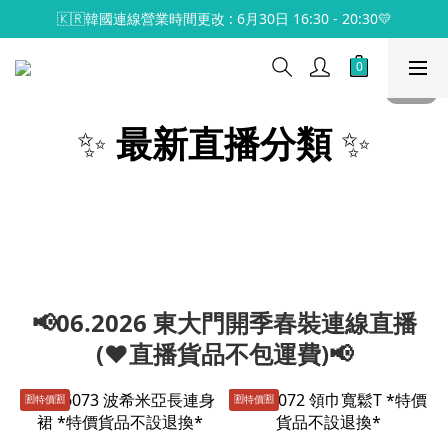
🇰🇷韓國連線營業時間更改 : 6月30日 16:30 - 20:30💛
✨
最新直播分類
✨
📢06.2026 東大門開季春裝連線直播
(♥️直播貨品不包運費)📢
🈹️特價🈹️
🈹️特價🈹️