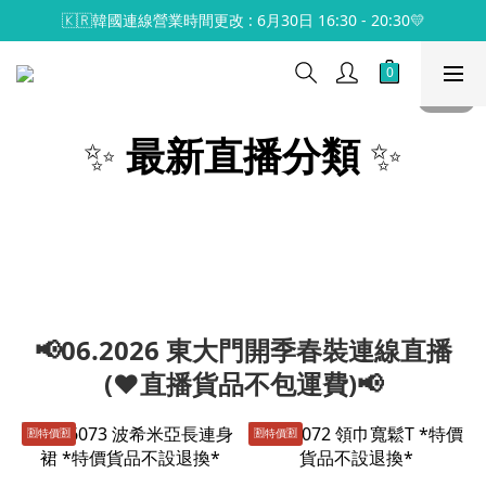
🇰🇷韓國連線營業時間更改 : 6月30日 16:30 - 20:30💛
✨
最新直播分類
✨
📢06.2026 東大門開季春裝連線直播
(♥️直播貨品不包運費)📢
🈹️特價🈹️
🈹️特價🈹️