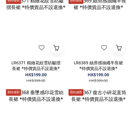
🈹️特價🈹️
🈹️特價🈹️
LR6371 精緻花紋雪紡皺摺
LR6369 絲滑感抽繩半長裙
長裙 *特價貨品不設退換*
*特價貨品不設退換*
HK$199.00
HK$199.00
HK$399.00
HK$399.00
🈹️特價🈹️
🈹️特價🈹️