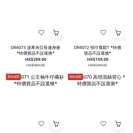
DR6073 波希米亞長連身裙
DR6072 領巾寬鬆T *特價
*特價貨品不設退換*
貨品不設退換*
HK$299.00
HK$159.00
HK$499.00
HK$269.00
🈹️特價🈹️
🈹️特價🈹️