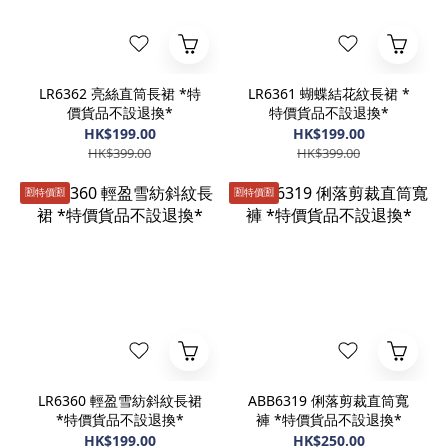
LR6362 亮絲直筒長裙 *特
LR6361 蝴蝶結花紋長裙 *
價貨品不設退換*
特價貨品不設退換*
HK$199.00
HK$199.00
HK$399.00
HK$399.00
🈹️特價🈹️
🈹️特價🈹️
LR6360 輕盈雪紡斜紋長裙
ABB6319 俐落剪裁直筒寬
*特價貨品不設退換*
褲 *特價貨品不設退換*
HK$199.00
HK$250.00