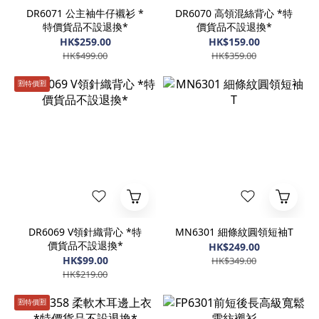
DR6071 公主袖牛仔襯衫 *
DR6070 高領混絲背心 *特
特價貨品不設退換*
價貨品不設退換*
HK$259.00
HK$159.00
HK$499.00
HK$359.00
🈹️特價🈹️
DR6069 V領針織背心 *特
MN6301 細條紋圓領短袖T
價貨品不設退換*
HK$249.00
HK$99.00
HK$349.00
HK$219.00
🈹️特價🈹️