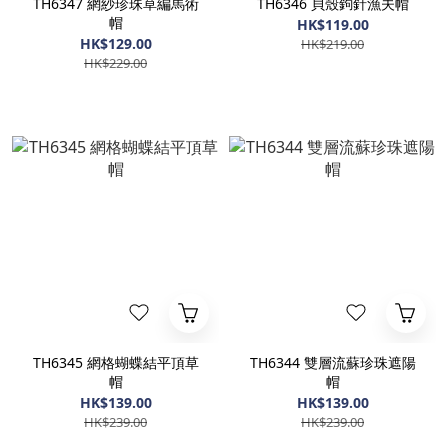
TH6347 網紗珍珠草編馬術
TH6346 貝殼鉤針漁夫帽
帽
HK$119.00
HK$129.00
HK$219.00
HK$229.00
TH6345 網格蝴蝶結平頂草
TH6344 雙層流蘇珍珠遮陽
帽
帽
HK$139.00
HK$139.00
HK$239.00
HK$239.00