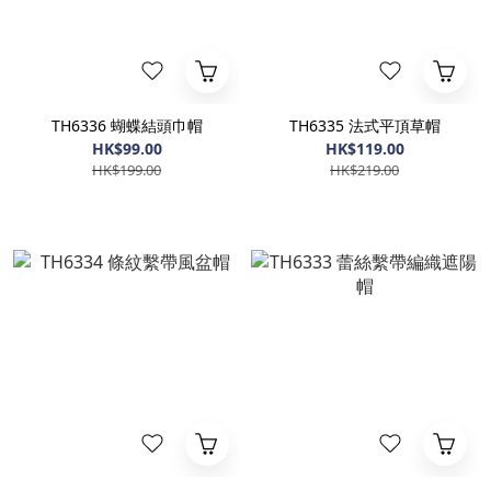
TH6336 蝴蝶結頭巾帽
TH6335 法式平頂草帽
HK$99.00
HK$119.00
HK$199.00
HK$219.00