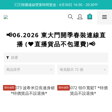
🇰🇷韓國連線營業時間更改 : 6月30日 16:30 - 20:30💛
📢06.2026 東大門開季春裝連線直
播 (♥️直播貨品不包運費)📢
篩選
商品排序
每頁顯示 72 個
🈹️特價🈹️
🈹️特價🈹️