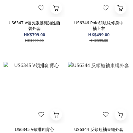
US6347 V領長版腰繩知性西
US6346 Polo領坑紋修身中
裝外套
袖上衣
HK$799.00
HK$499.00
HK$999.00
HK$599.00
US6345 V領排釦背心
US6344 反領短袖束繩外套