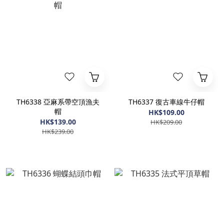
TH6338 亞麻系帶空頂漁夫
TH6337 復古車線牛仔帽
帽
HK$109.00
HK$139.00
HK$209.00
HK$239.00