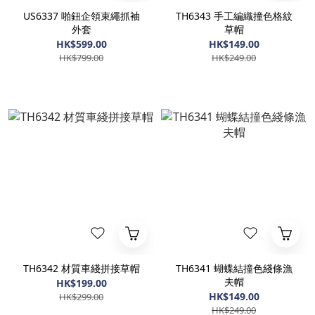
US6337 啪鈕企領束繩抓袖
TH6343 手工編織撞色格紋
外套
草帽
HK$599.00
HK$149.00
HK$799.00
HK$249.00
TH6342 材質車綫拼接草帽
TH6341 蝴蝶結撞色綫條漁
夫帽
HK$199.00
HK$149.00
HK$299.00
HK$249.00