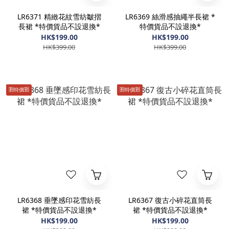
LR6371 精緻花紋雪紡皺摺
LR6369 絲滑感抽繩半長裙 *
長裙 *特價貨品不設退換*
特價貨品不設退換*
HK$199.00
HK$199.00
HK$399.00
HK$399.00
🈹️特價🈹️
🈹️特價🈹️
LR6368 垂墜感印花雪紡長
LR6367 復古小碎花直筒長
裙 *特價貨品不設退換*
裙 *特價貨品不設退換*
HK$199.00
HK$199.00