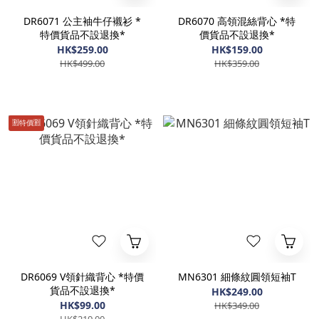
DR6071 公主袖牛仔襯衫 *
DR6070 高領混絲背心 *特
特價貨品不設退換*
價貨品不設退換*
HK$259.00
HK$159.00
HK$499.00
HK$359.00
🈹️特價🈹️
DR6069 V領針織背心 *特價
MN6301 細條紋圓領短袖T
貨品不設退換*
HK$249.00
HK$99.00
HK$349.00