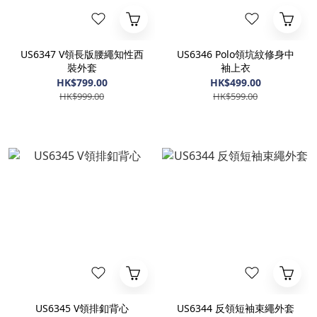
US6347 V領長版腰繩知性西
US6346 Polo領坑紋修身中
裝外套
袖上衣
HK$799.00
HK$499.00
HK$999.00
HK$599.00
US6345 V領排釦背心
US6344 反領短袖束繩外套