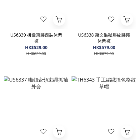
US6339 拼邊束腰西裝休閑
US6338 斯文皺皺壓紋腰繩
褲
休閑褲
HK$529.00
HK$579.00
HK$629.00
HK$679.00