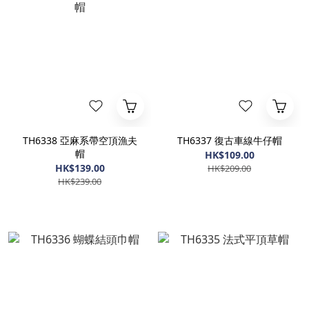
TH6338 亞麻系帶空頂漁夫
TH6337 復古車線牛仔帽
帽
HK$109.00
HK$139.00
HK$209.00
HK$239.00