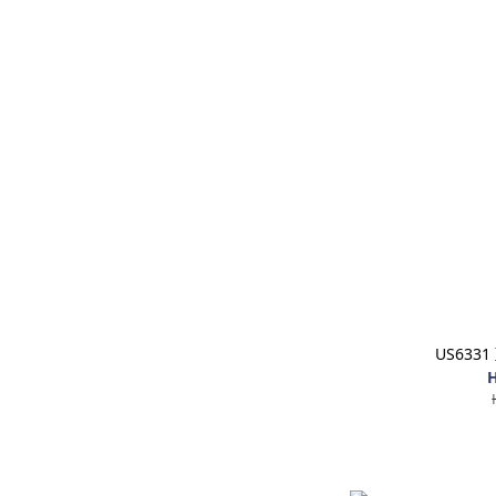
US633
H