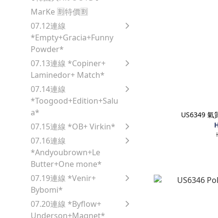
MarKe 🈹️特價🈹️
07.12連線
*Empty+Gracia+Funny
Powder*
07.13連線 *Copiner+
Laminedor+ Match*
07.14連線
*Toogood+Edition+Salu
a*
US6349
H
07.15連線 *OB+ Virkin*
07.16連線
*Andyoubrown+Le
Butter+One mone*
07.19連線 *Venir+
Bybomi*
07.20連線 *Byflow+
Underson+Magnet*