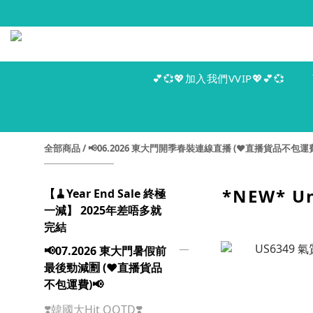
💕💞💖加入我們VVIP💖💕💞
全部商品
/
📢06.2026 東大門開季春裝連線直播 (♥️直播貨品不包運費
*NEW* Un
【🧹Year End Sale 終極
一減】 2025年差唔多就
完結
📢07.2026 東大門暑假前
最後勁減🈹 (♥️直播貨品
不包運費)📢
❣️韓國大Hit OOTD❣️