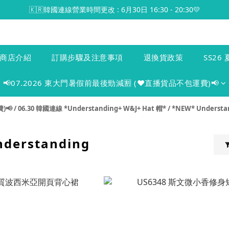
🇰🇷韓國連線營業時間更改 : 6月30日 16:30 - 20:30💛
商店介紹
訂購步驟及注意事項
退換貨政策
SS26 
📢07.2026 東大門暑假前最後勁減🈹 (♥️直播貨品不包運費)📢
)📢
/
06.30 韓國連線 *Understanding+ W&J+ Hat 帽*
/
*NEW* Understa
derstanding