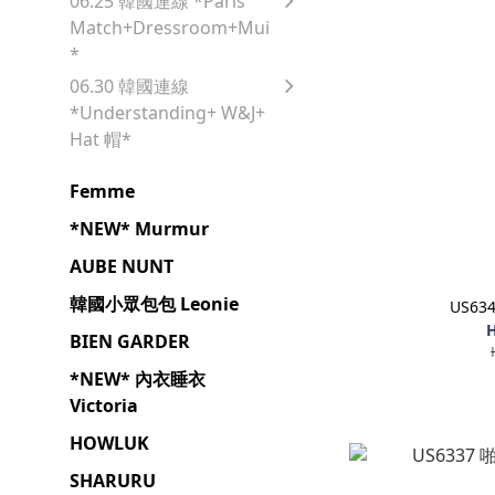
06.25 韓國連線 *Paris
Match+Dressroom+Mui
*
06.30 韓國連線
*Understanding+ W&J+
Hat 帽*
Femme
*NEW* Murmur
AUBE NUNT
韓國小眾包包 Leonie
US6
H
BIEN GARDER
*NEW* 內衣睡衣
Victoria
HOWLUK
SHARURU