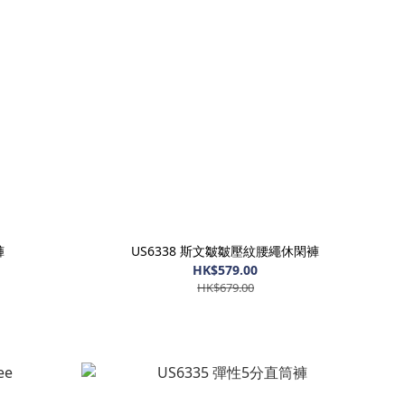
褲
US6338 斯文皺皺壓紋腰繩休閑褲
HK$579.00
HK$679.00