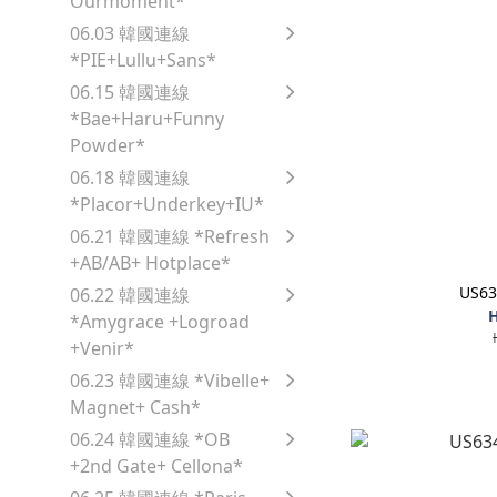
Ourmoment*
06.03 韓國連線
*PIE+Lullu+Sans*
06.15 韓國連線
*Bae+Haru+Funny
Powder*
06.18 韓國連線
*Placor+Underkey+IU*
06.21 韓國連線 *Refresh
+AB/AB+ Hotplace*
US6
06.22 韓國連線
H
*Amygrace +Logroad
+Venir*
06.23 韓國連線 *Vibelle+
Magnet+ Cash*
06.24 韓國連線 *OB
+2nd Gate+ Cellona*