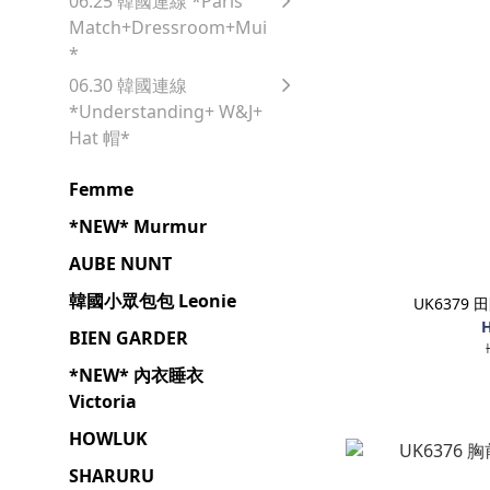
06.25 韓國連線 *Paris
Match+Dressroom+Mui
*
06.30 韓國連線
*Understanding+ W&J+
Hat 帽*
Femme
*NEW* Murmur
AUBE NUNT
韓國小眾包包 Leonie
UK6379
H
BIEN GARDER
*NEW* 內衣睡衣
Victoria
HOWLUK
SHARURU