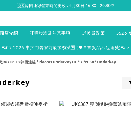
🇰🇷韓國連線營業時間更改 : 6月30日 16:30 - 20:30💛
商店介紹
訂購步驟及注意事項
退換貨政策
SS26 
📢07.2026 東大門暑假前最後勁減🈹 (♥️直播貨品不包運費)📢
)📢
/
06.18 韓國連線 *Placor+Underkey+IU*
/
*NEW* Underkey
nderkey