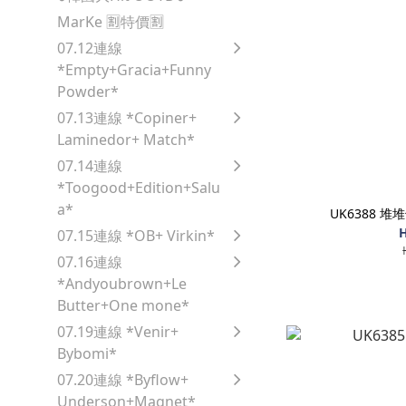
MarKe 🈹️特價🈹️
07.12連線
*Empty+Gracia+Funny
Powder*
07.13連線 *Copiner+
Laminedor+ Match*
07.14連線
*Toogood+Edition+Salu
a*
UK6388 
H
07.15連線 *OB+ Virkin*
07.16連線
*Andyoubrown+Le
Butter+One mone*
07.19連線 *Venir+
Bybomi*
07.20連線 *Byflow+
Underson+Magnet*