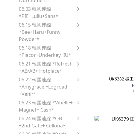
Ourmoment*
06.03 韓國連線
*PIE+Lullu+Sans*
06.15 韓國連線
*Bae+Haru+Funny
Powder*
06.18 韓國連線
*Placor+Underkey+IU*
06.21 韓國連線 *Refresh
+AB/AB+ Hotplace*
UK6382 
06.22 韓國連線
H
*Amygrace +Logroad
+Venir*
06.23 韓國連線 *Vibelle+
Magnet+ Cash*
06.24 韓國連線 *OB
+2nd Gate+ Cellona*