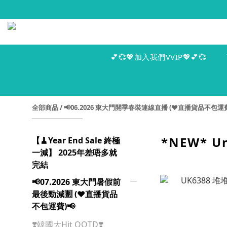
💕💞💖加入我們VVIP💖💕💞
全部商品
/
📢06.2026 東大門開季春裝連線直播 (♥️直播貨品不包運費
*NEW* U
【🧹Year End Sale 終極
一減】 2025年差唔多就
完結
📢07.2026 東大門暑假前
最後勁減🈹 (♥️直播貨品
不包運費)📢
❣️韓國大Hit OOTD❣️