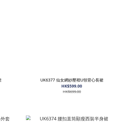
裙
UK6377 仙女網紗壓褶U領背心長裙
HK$599.00
HK$699.00