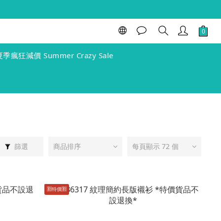
夏季瘋狂減價 Summer Crazy Sale
篩選
商品排序
每頁顯示 72 個
🈹️特價🈹️