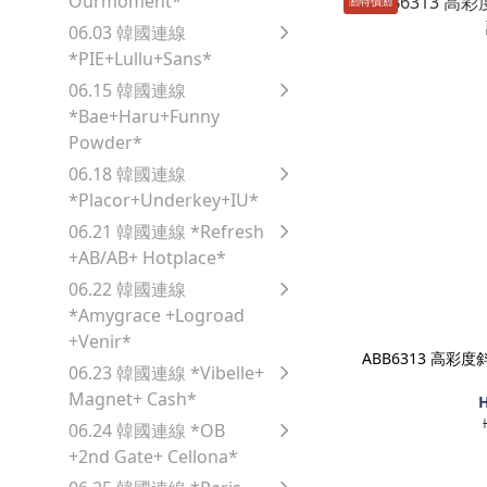
Ourmoment*
🈹️特價🈹️
06.03 韓國連線
*PIE+Lullu+Sans*
06.15 韓國連線
*Bae+Haru+Funny
Powder*
06.18 韓國連線
*Placor+Underkey+IU*
06.21 韓國連線 *Refresh
+AB/AB+ Hotplace*
06.22 韓國連線
*Amygrace +Logroad
+Venir*
ABB6313 高彩
06.23 韓國連線 *Vibelle+
Magnet+ Cash*
H
06.24 韓國連線 *OB
+2nd Gate+ Cellona*