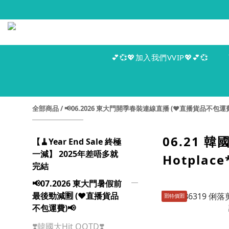
💕💞💖加入我們VVIP💖💕💞
全部商品
/
📢06.2026 東大門開季春裝連線直播 (♥️直播貨品不包運費
06.21 韓
【🧹Year End Sale 終極
一減】 2025年差唔多就
Hotplace
完結
📢07.2026 東大門暑假前
最後勁減🈹 (♥️直播貨品
🈹️特價🈹️
不包運費)📢
❣️韓國大Hit OOTD❣️