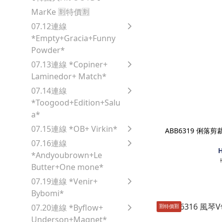
MarKe 🈹️特價🈹️
07.12連線
*Empty+Gracia+Funny
Powder*
07.13連線 *Copiner+
Laminedor+ Match*
07.14連線
*Toogood+Edition+Salu
a*
07.15連線 *OB+ Virkin*
ABB6319 俐落
07.16連線
H
*Andyoubrown+Le
Butter+One mone*
07.19連線 *Venir+
Bybomi*
07.20連線 *Byflow+
🈹️特價🈹️
Underson+Magnet*