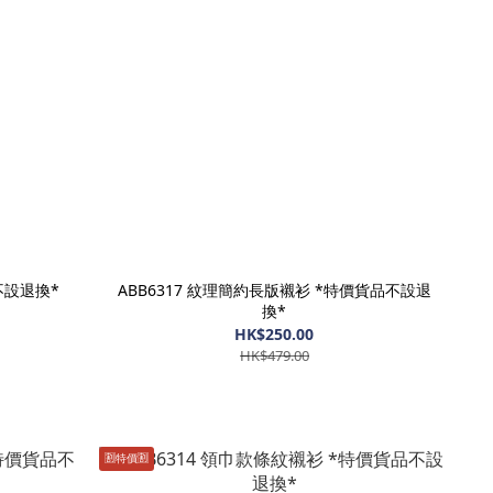
不設退換*
ABB6317 紋理簡約長版襯衫 *特價貨品不設退
換*
HK$250.00
HK$479.00
🈹️特價🈹️