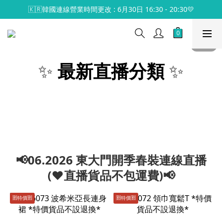
🇰🇷韓國連線營業時間更改 : 6月30日 16:30 - 20:30💛
✨
最新直播分類
✨
📢06.2026 東大門開季春裝連線直播
(♥️直播貨品不包運費)📢
🈹️特價🈹️
🈹️特價🈹️