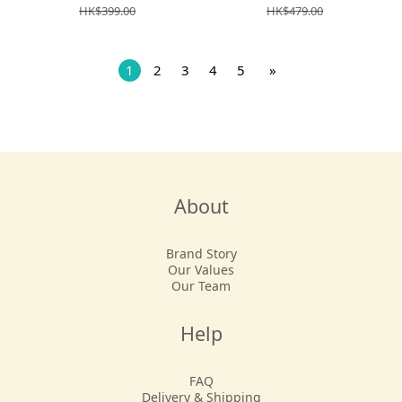
HK$399.00
HK$479.00
1
2
3
4
5
»
About
Brand Story
Our Values
Our Team
Help
FAQ
Delivery & Shipping