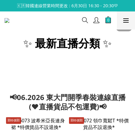
🇰🇷韓國連線營業時間更改 : 6月30日 16:30 - 20:30💛
✨
最新直播分類
✨
📢06.2026 東大門開季春裝連線直播
(♥️直播貨品不包運費)📢
🈹️特價🈹️
🈹️特價🈹️