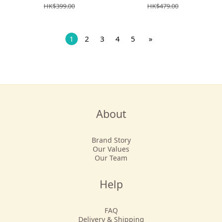
HK$399.00
HK$479.00
1
2
3
4
5
»
About
Brand Story
Our Values
Our Team
Help
FAQ
Delivery & Shipping