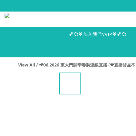
💕💞💖加入我們VVIP💖💕💞
View All
/
📢06.2026 東大門開季春裝連線直播 (♥️直播貨品不