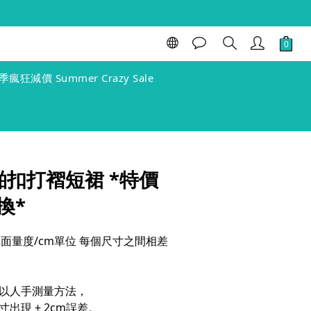
BUY NOW
季瘋狂減價 Summer Crazy Sale
 啪扣打褶短裙 *特價
換*
ze (單面量度/cm單位 每個尺寸之間相差
以人手測量方法，
出現 ± 2cm誤差。