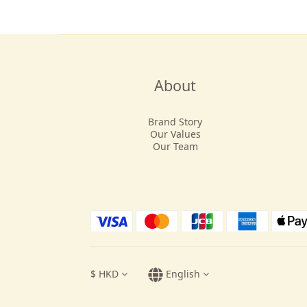
About
Brand Story
Our Values
Our Team
$
HKD
English