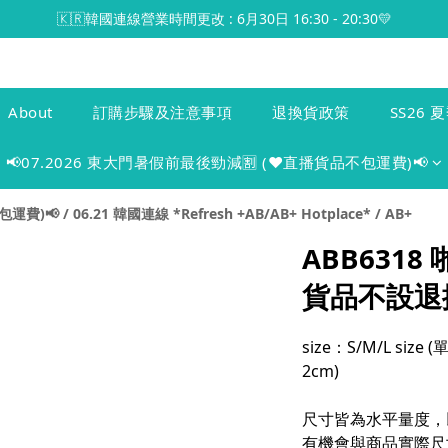
🇰🇷韓國連線營業時間更改 : 6月30日 16:30 - 20:30💛
About
訂購步驟及注意事項
退換貨政策
SS26 夏
📢07.2026 東大門暑假前最後勁減🈹 (♥️直播貨品不包運費)📢
包運費)📢
/
06.21 韓國連線 *Refresh +AB/AB+ Hotplace*
/
AB+
ABB6318
貨品不設退
size：S/M/L si
2cm)
尺寸皆為水平量度，
有機會與商品實際尺寸