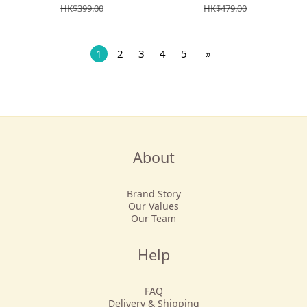
HK$399.00
HK$479.00
1
2
3
4
5
»
About
Brand Story
Our Values
Our Team
Help
FAQ
Delivery & Shipping