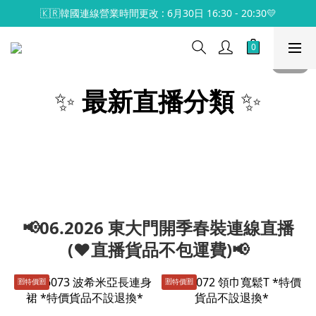
🇰🇷韓國連線營業時間更改 : 6月30日 16:30 - 20:30💛
✨
最新直播分類
✨
📢06.2026 東大門開季春裝連線直播
(♥️直播貨品不包運費)📢
🈹️特價🈹️
🈹️特價🈹️