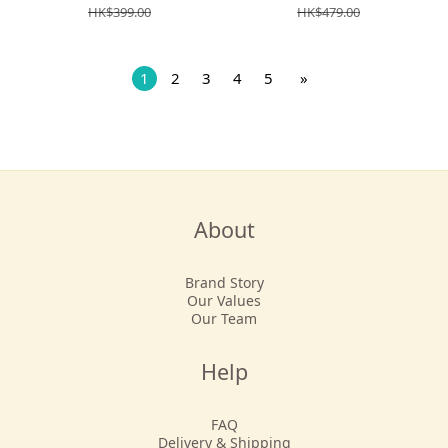
HK$399.00
HK$479.00
1
2
3
4
5
»
About
Brand Story
Our Values
Our Team
Help
FAQ
Delivery & Shipping