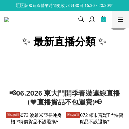
🇰🇷韓國連線營業時間更改 : 6月30日 16:30 - 20:30💛
✨
最新直播分類
✨
📢06.2026 東大門開季春裝連線直播
(♥️直播貨品不包運費)📢
🈹️特價🈹️
🈹️特價🈹️