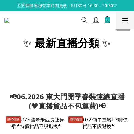
🇰🇷韓國連線營業時間更改 : 6月30日 16:30 - 20:30💛
✨
最新直播分類
✨
📢06.2026 東大門開季春裝連線直播
(♥️直播貨品不包運費)📢
🈹️特價🈹️
🈹️特價🈹️