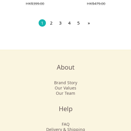
HK$399.00
HK$479.00
1
2
3
4
5
»
About
Brand Story
Our Values
Our Team
Help
FAQ
Delivery & Shipping