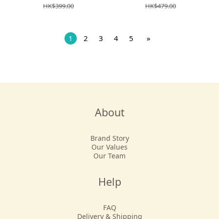
HK$399.00
HK$479.00
1
2
3
4
5
»
About
Brand Story
Our Values
Our Team
Help
FAQ
Delivery & Shipping