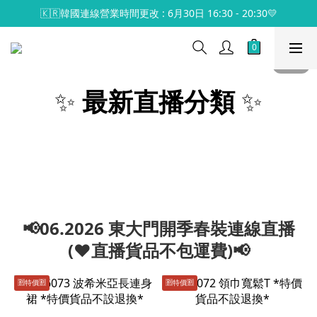
🇰🇷韓國連線營業時間更改 : 6月30日 16:30 - 20:30💛
✨
最新直播分類
✨
📢06.2026 東大門開季春裝連線直播
(♥️直播貨品不包運費)📢
🈹️特價🈹️
🈹️特價🈹️