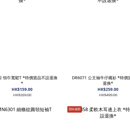
72 領巾寬鬆T *特價貨品不設退換
DR6071 公主袖牛仔襯衫 *特
*
退換*
HK$159.00
HK$259.00
HK$269.00
HK$499.00
🈹️特價🈹️