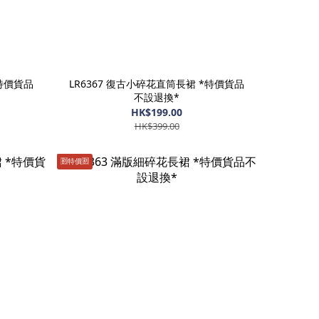
*特價貨品
LR6367 復古小碎花直筒長裙 *特價貨品
不設退換*
HK$199.00
HK$399.00
🈹️特價🈹️