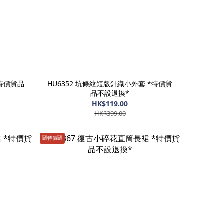
*特價貨品
HU6352 坑條紋短版針織小外套 *特價貨
品不設退換*
HK$119.00
HK$399.00
🈹️特價🈹️