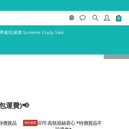
季瘋狂減價 Summer Crazy Sale
prev
next
包運費)📢
🈹️特價🈹️