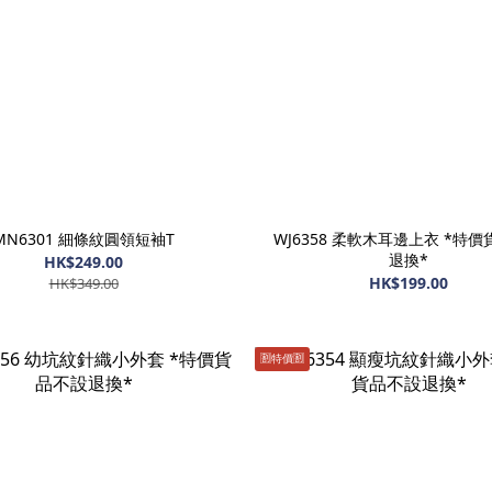
MN6301 細條紋圓領短袖T
WJ6358 柔軟木耳邊上衣 *特
退換*
HK$249.00
HK$199.00
HK$349.00
🈹️特價🈹️