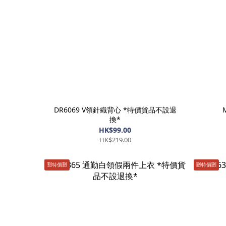
DR6069 V領針織背心 *特價貨品不設退
換*
HK$99.00
HK$219.00
🈹️特價🈹️
🈹️特價🈹️