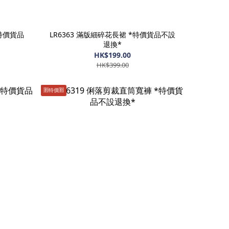
*特價貨品
LR6363 滿版細碎花長裙 *特價貨品不設
退換*
HK$199.00
HK$399.00
🈹️特價🈹️