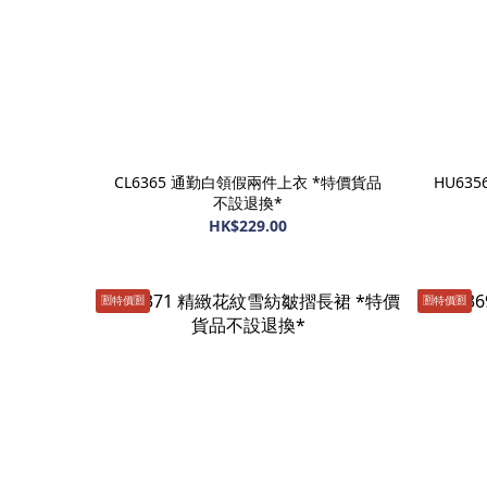
CL6365 通勤白領假兩件上衣 *特價貨品
HU63
不設退換*
HK$229.00
🈹️特價🈹️
🈹️特價🈹️