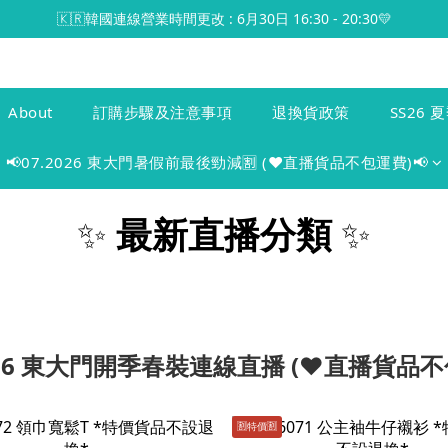
🇰🇷韓國連線營業時間更改 : 6月30日 16:30 - 20:30💛
About
訂購步驟及注意事項
退換貨政策
SS26 夏
📢07.2026 東大門暑假前最後勁減🈹 (♥️直播貨品不包運費)📢
✨
最新直播分類
✨
2026 東大門開季春裝連線直播 (♥️直播貨品不
🈹️特價🈹️