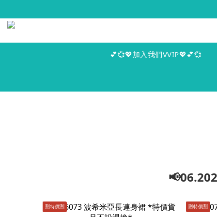
💕💞💖加入我們VVIP💖💕💞
📢06.
🈹️特價🈹️
🈹️特價🈹️