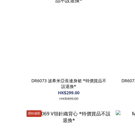
DR6073 波希米亞長連身裙 *特價貨品不
DR60
設退換*
HK$299.00
HK$499.00
🈹️特價🈹️