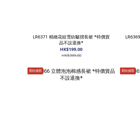
LR6371 精緻花紋雪紡皺摺長裙 *特價貨
LR63
品不設退換*
HK$199.00
HK$399.00
🈹️特價🈹️
🈹️特價🈹️