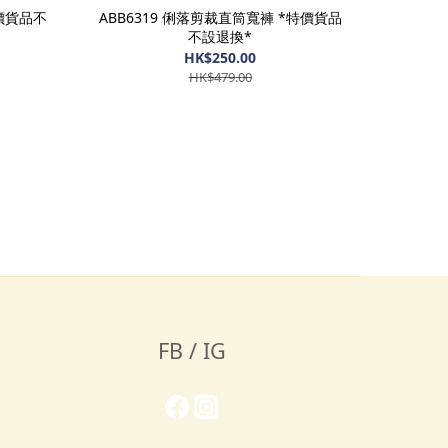
特價貨品不
ABB6319 俐落剪裁直筒寬褲 *特價貨品
不設退換*
HK$250.00
HK$479.00
FB / IG