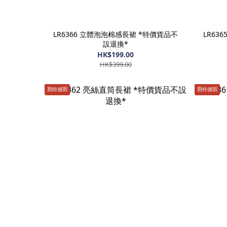
LR6366 立體泡泡棉感長裙 *特價貨品不
LR63
設退換*
HK$199.00
HK$399.00
🈹️特價🈹️
🈹️特價🈹️