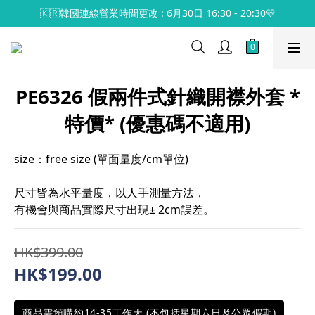
🇰🇷韓國連線營業時間更改 : 6月30日 16:30 - 20:30💛
PE6326 假兩件式針織開襟外套 *
特價* (優惠碼不適用)
size：free size (單面量度/cm單位)
尺寸皆為水平量度，以人手測量方法，
有機會與商品實際尺寸出現± 2cm誤差。
HK$399.00
HK$199.00
商品需預購約14-35工作天 (不包括星期六日及公眾假期)