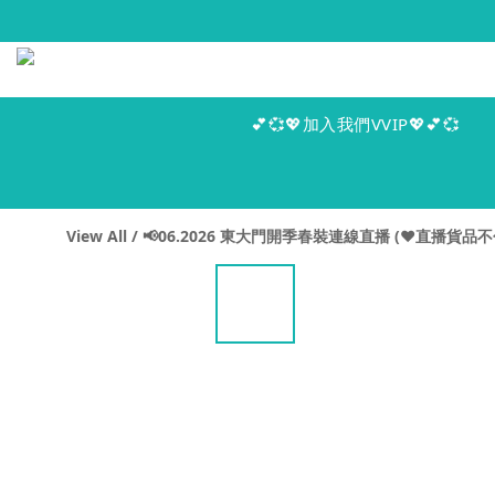
💕💞💖加入我們VVIP💖💕💞
View All
/
📢06.2026 東大門開季春裝連線直播 (♥️直播貨品不