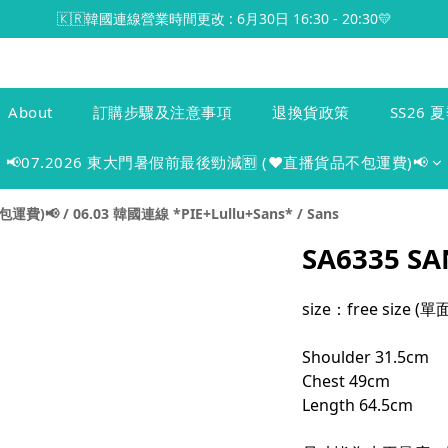
🇰🇷韓國連線營業時間更改 : 6月30日 16:30 - 20:30💛
About
訂購步驟及注意事項
退換貨政策
SS26 夏
📢07.2026 東大門暑假前最後勁減🈹 (♥️直播貨品不包運費)📢
包運費)📢
/
06.03 韓國連線 *PIE+Lullu+Sans*
/
Sans
SA6335 
size：free size 
Shoulder 31.5cm
Chest 49cm
Length 64.5cm