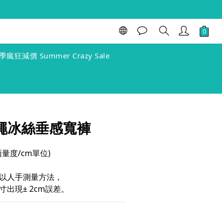
BUY NOW
季瘋狂減價 Summer Crazy Sale
 抽繩冰絲垂感寬褲
(單面量度/cm單位)
以人手測量方法，
出現± 2cm誤差。