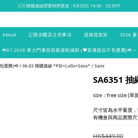
🇰🇷韓國連線營業時間更改 : 6月30日 16:30 - 20:30💛
About
訂購步驟及注意事項
退換貨政策
SS26 夏
📢07.2026 東大門暑假前最後勁減🈹 (♥️直播貨品不包運費)📢
包運費)📢
/
06.03 韓國連線 *PIE+Lullu+Sans*
/
Sans
SA6351
size：free size 
尺寸皆為水平量度，
有機會與商品實際尺寸
HK$449.00