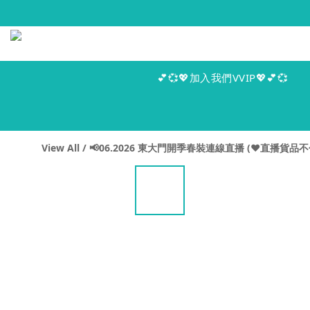
💕💞💖加入我們VVIP💖💕💞
View All
/
📢06.2026 東大門開季春裝連線直播 (♥️直播貨品不