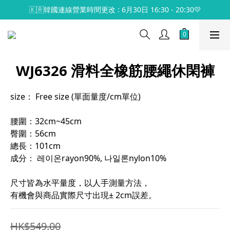
🇰🇷韓國連線營業時間更改 : 6月30日 16:30 - 20:30💛
WJ6326 滑料全橡筋腰繩休閑褲
size： Free size (單面量度/cm單位)
腰圍：32cm~45cm
臀圍：56cm
總長：101cm
成分： 레이온rayon90%, 나일론nylon10%
尺寸皆為水平量度，以人手測量方法，
有機會與商品實際尺寸出現± 2cm誤差。
HK$549.00