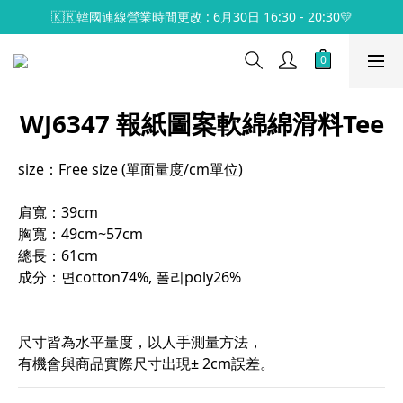
🇰🇷韓國連線營業時間更改 : 6月30日 16:30 - 20:30💛
WJ6347 報紙圖案軟綿綿滑料Tee
size：Free size (單面量度/cm單位)
肩寬：39cm
胸寬：49cm~57cm
總長：61cm
成分：면cotton74%, 폴리poly26%
尺寸皆為水平量度，以人手測量方法，
有機會與商品實際尺寸出現± 2cm誤差。