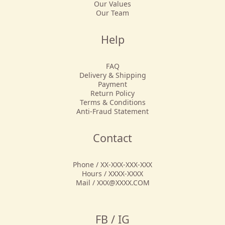
Our Values
Our Team
Help
FAQ
Delivery & Shipping
Payment
Return Policy
Terms & Conditions
Anti-Fraud Statement
Contact
Phone / XX-XXX-XXX-XXX
Hours / XXXX-XXXX
Mail / XXX@XXXX.COM
FB / IG