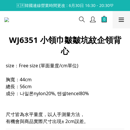
🇰🇷韓國連線營業時間更改 : 6月30日 16:30 - 20:30💛
WJ6351 小領巾皺皺坑紋企領背
心
size：Free size (單面量度/cm單位)
胸寬：44cm
總長：56cm
成分：나일론nylon20%, 텐셀tencel80%
尺寸皆為水平量度，以人手測量方法，
有機會與商品實際尺寸出現± 2cm誤差。