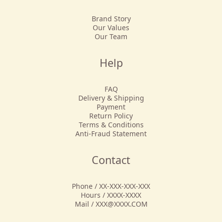
Brand Story
Our Values
Our Team
Help
FAQ
Delivery & Shipping
Payment
Return Policy
Terms & Conditions
Anti-Fraud Statement
Contact
Phone / XX-XXX-XXX-XXX
Hours / XXXX-XXXX
Mail / XXX@XXXX.COM