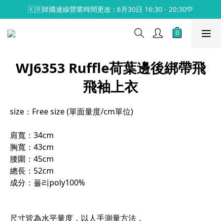
🇰🇷韓國連線營業時間更改 : 6月30日 16:30 - 20:30💛
WJ6353 Ruffle荷葉邊後綁帶飛
飛袖上衣
size：Free size (單面量度/cm單位)
肩寬：34cm
胸寬：43cm
腰圍：45cm
總長：52cm
成分：폴리poly100%
尺寸皆為水平量度，以人手測量方法，