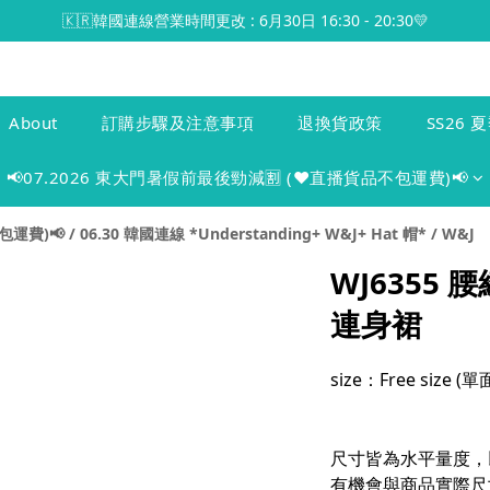
🇰🇷韓國連線營業時間更改 : 6月30日 16:30 - 20:30💛
About
訂購步驟及注意事項
退換貨政策
SS26 夏
📢07.2026 東大門暑假前最後勁減🈹 (♥️直播貨品不包運費)📢
包運費)📢
/
06.30 韓國連線 *Understanding+ W&J+ Hat 帽*
/
W&J
WJ6355
連身裙
size：Free size 
尺寸皆為水平量度，
有機會與商品實際尺寸