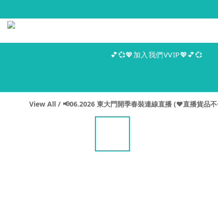
💕💞💖加入我們VVIP💖💕💞
View All
/
📢06.2026 東大門開季春裝連線直播 (♥️直播貨品不