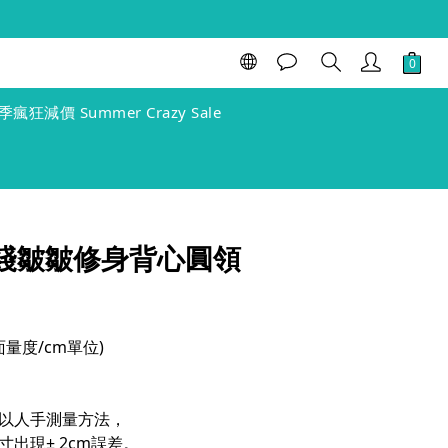
BUY NOW
季瘋狂減價 Summer Crazy Sale
 腰綫皺皺修身背心圓領
(單面量度/cm單位)
以人手測量方法，
出現± 2cm誤差。