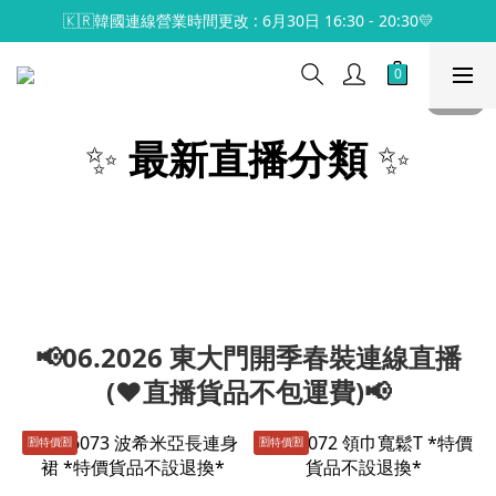
🇰🇷韓國連線營業時間更改 : 6月30日 16:30 - 20:30💛
✨
最新直播分類
✨
📢06.2026 東大門開季春裝連線直播
(♥️直播貨品不包運費)📢
🈹️特價🈹️
🈹️特價🈹️