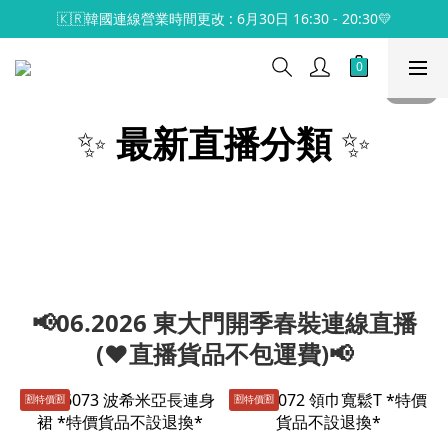
🇰🇷韓國連線營業時間更改 : 6月30日 16:30 - 20:30💛
✨
最新直播分類
✨
📢06.2026 東大門開季春裝連線直播
(♥️直播貨品不包運費)📢
🈹️特價🈹️
🈹️特價🈹️