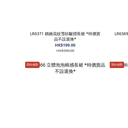
LR6371 精緻花紋雪紡皺摺長裙 *特價貨
LR63
品不設退換*
HK$199.00
HK$399.00
🈹️特價🈹️
🈹️特價🈹️