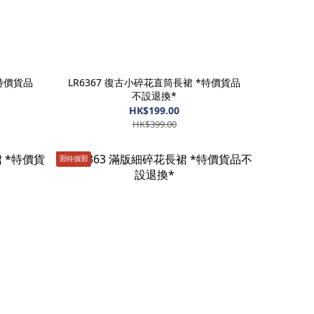
*特價貨品
LR6367 復古小碎花直筒長裙 *特價貨品
不設退換*
HK$199.00
HK$399.00
🈹️特價🈹️