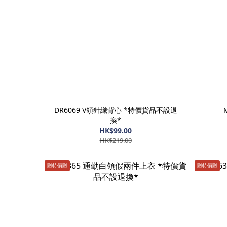
DR6069 V領針織背心 *特價貨品不設退
換*
HK$99.00
HK$219.00
🈹️特價🈹️
🈹️特價🈹️