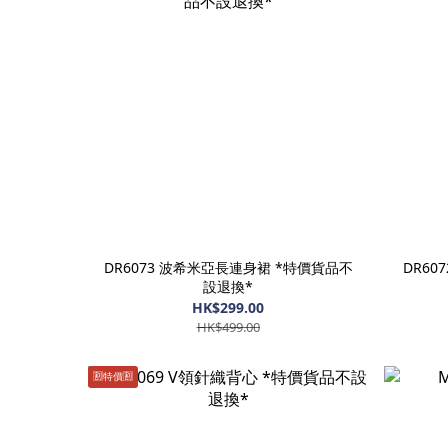
DR6073 波希米亞長連身裙 *特價貨品不
DR60
設退換*
HK$299.00
HK$499.00
🈹️特價🈹️