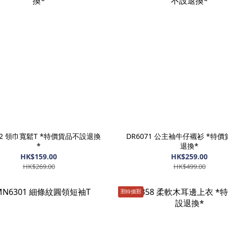
72 領巾寬鬆T *特價貨品不設退換
DR6071 公主袖牛仔襯衫 *特
*
退換*
HK$159.00
HK$259.00
HK$269.00
HK$499.00
🈹️特價🈹️