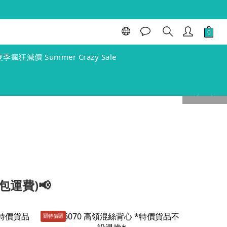
夏季瘋狂減價 Summer Crazy Sale
prev
next
包運費)📢
🈹️特價🈹️