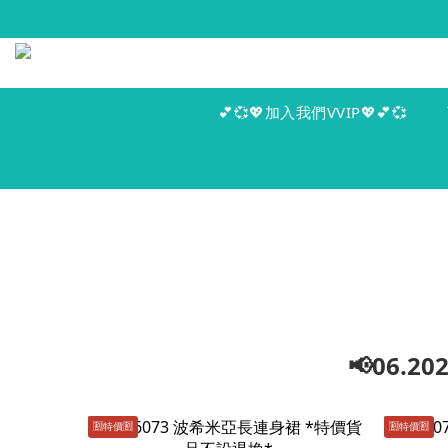
💕💞💖加入我們VVIP💖💕💞
📢06.
🈹️特價🈹️
🈹️特價🈹️