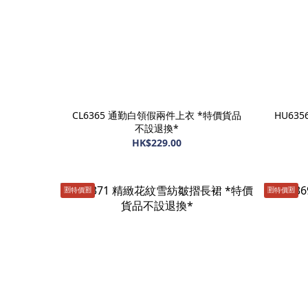
CL6365 通勤白領假兩件上衣 *特價貨品
HU63
不設退換*
HK$229.00
🈹️特價🈹️
🈹️特價🈹️