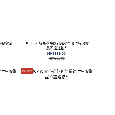
*特價貨品
HU6352 坑條紋短版針織小外套 *特價貨
品不設退換*
HK$119.00
HK$399.00
🈹️特價🈹️