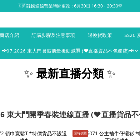
🇰🇷韓國連線營業時間更改 : 6月30日 16:30 - 20:30💛
商店介紹
訂購步驟及注意事項
退換貨政策
SS26 
📢07.2026 東大門暑假前最後勁減🈹 (♥️直播貨品不包運費)📢
✨
最新直播分類
✨
2026 東大門開季春裝連線直播 (♥️直播貨品不
🈹️特價🈹️