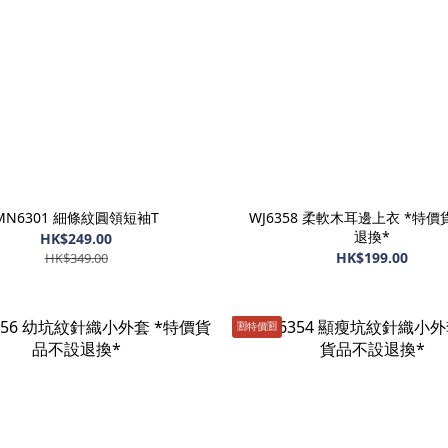
MN6301 細條紋圓領短袖T
WJ6358 柔軟木耳邊上衣 *特
退換*
HK$249.00
HK$199.00
HK$349.00
🈹️特價🈹️