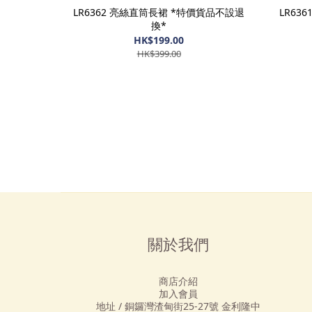
LR6362 亮絲直筒長裙 *特價貨品不設退
LR63
換*
HK$199.00
HK$399.00
關於我們
商店介紹
加入會員
地址 / 銅鑼灣渣甸街25-27號 金利隆中