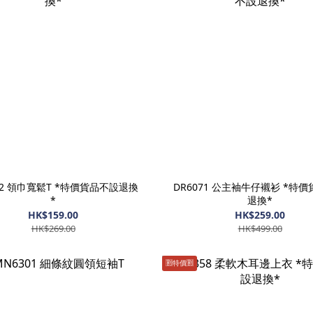
72 領巾寬鬆T *特價貨品不設退換
DR6071 公主袖牛仔襯衫 *特
*
退換*
HK$159.00
HK$259.00
HK$269.00
HK$499.00
🈹️特價🈹️