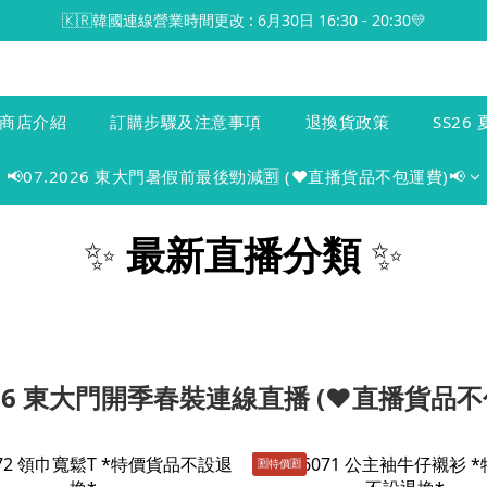
🇰🇷韓國連線營業時間更改 : 6月30日 16:30 - 20:30💛
商店介紹
訂購步驟及注意事項
退換貨政策
SS26 
📢07.2026 東大門暑假前最後勁減🈹 (♥️直播貨品不包運費)📢
✨
最新直播分類
✨
2026 東大門開季春裝連線直播 (♥️直播貨品不
🈹️特價🈹️