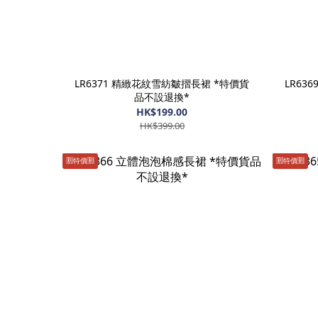
LR6371 精緻花紋雪紡皺摺長裙 *特價貨
LR63
品不設退換*
HK$199.00
HK$399.00
🈹️特價🈹️
🈹️特價🈹️