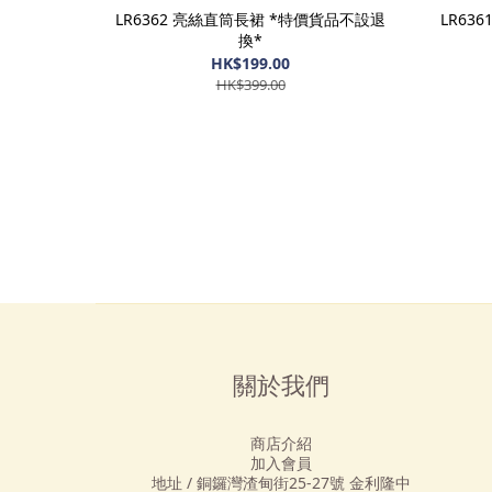
LR6362 亮絲直筒長裙 *特價貨品不設退
LR63
換*
HK$199.00
HK$399.00
關於我們
商店介紹
加入會員
地址 / 銅鑼灣渣甸街25-27號 金利隆中