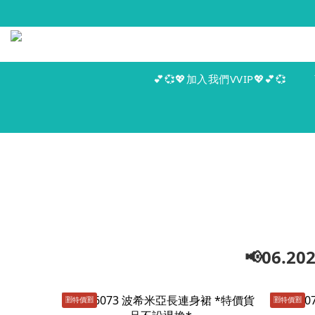
💕💞💖加入我們VVIP💖💕💞
📢06.
🈹️特價🈹️
🈹️特價🈹️