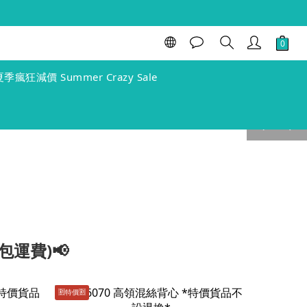
夏季瘋狂減價 Summer Crazy Sale
prev
next
包運費)📢
🈹️特價🈹️