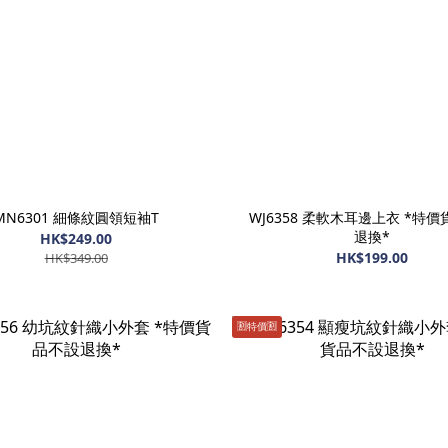
MN6301 細條紋圓領短袖T
WJ6358 柔軟木耳邊上衣 *特
退換*
HK$249.00
HK$199.00
HK$349.00
🈹️特價🈹️