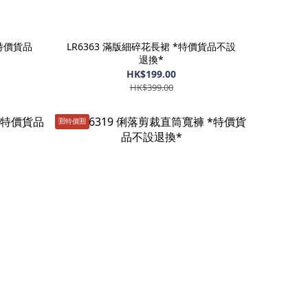
*特價貨品
LR6363 滿版細碎花長裙 *特價貨品不設
退換*
HK$199.00
HK$399.00
🈹️特價🈹️