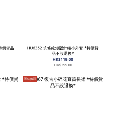
*特價貨品
HU6352 坑條紋短版針織小外套 *特價貨
品不設退換*
HK$119.00
HK$399.00
🈹️特價🈹️