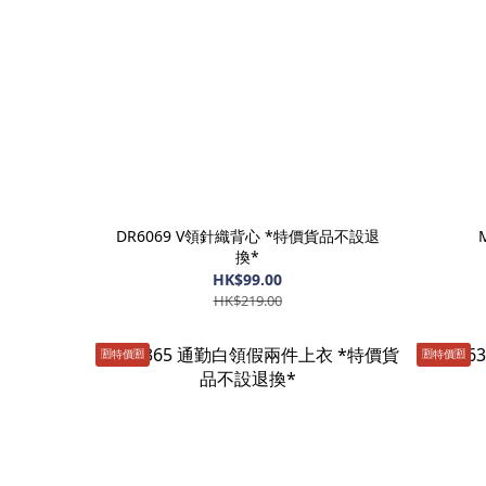
DR6069 V領針織背心 *特價貨品不設退
換*
HK$99.00
HK$219.00
🈹️特價🈹️
🈹️特價🈹️