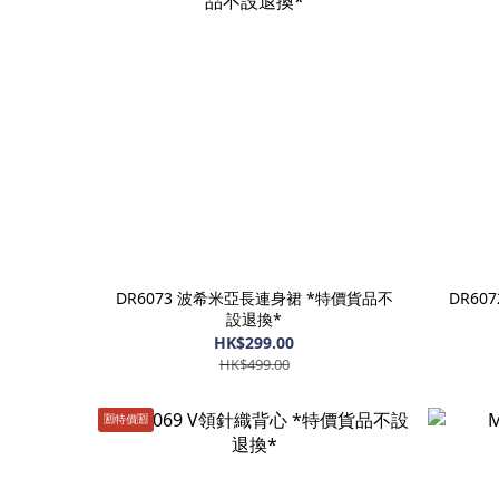
DR6073 波希米亞長連身裙 *特價貨品不
DR60
設退換*
HK$299.00
HK$499.00
🈹️特價🈹️