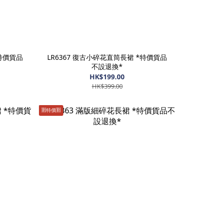
*特價貨品
LR6367 復古小碎花直筒長裙 *特價貨品
不設退換*
HK$199.00
HK$399.00
🈹️特價🈹️