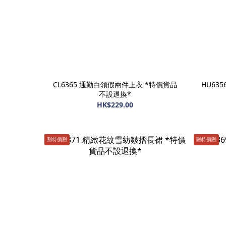
CL6365 通勤白領假兩件上衣 *特價貨品
HU63
不設退換*
HK$229.00
🈹️特價🈹️
🈹️特價🈹️