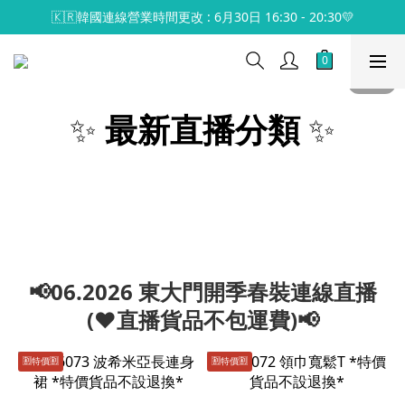
🇰🇷韓國連線營業時間更改 : 6月30日 16:30 - 20:30💛
✨
最新直播分類
✨
📢06.2026 東大門開季春裝連線直播
(♥️直播貨品不包運費)📢
🈹️特價🈹️
🈹️特價🈹️