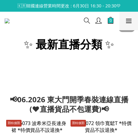
🇰🇷韓國連線營業時間更改 : 6月30日 16:30 - 20:30💛
✨
最新直播分類
✨
📢06.2026 東大門開季春裝連線直播
(♥️直播貨品不包運費)📢
🈹️特價🈹️
🈹️特價🈹️