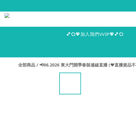
💕💞💖加入我們VVIP💖💕💞
全部商品
/
📢06.2026 東大門開季春裝連線直播 (♥️直播貨品不