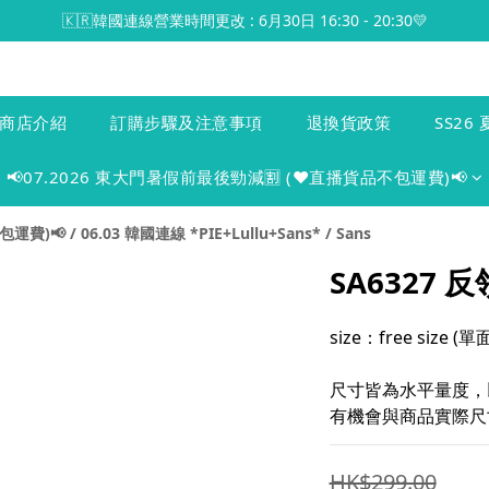
🇰🇷韓國連線營業時間更改 : 6月30日 16:30 - 20:30💛
商店介紹
訂購步驟及注意事項
退換貨政策
SS26 
📢07.2026 東大門暑假前最後勁減🈹 (♥️直播貨品不包運費)📢
包運費)📢
/
06.03 韓國連線 *PIE+Lullu+Sans*
/
Sans
SA6327
size：free size 
尺寸皆為水平量度，
有機會與商品實際尺寸
HK$299.00