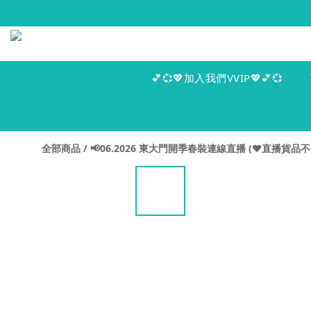
💕💞💖加入我們VVIP💖💕💞
全部商品
/
📢06.2026 東大門開季春裝連線直播 (♥️直播貨品不