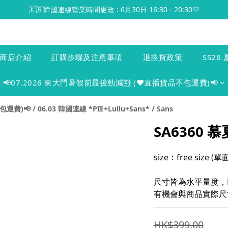
🇰🇷韓國連線營業時間更改 : 6月30日 16:30 - 20:30💛
商店介紹
訂購步驟及注意事項
退換貨政策
SS26 
📢07.2026 東大門暑假前最後勁減🈹 (♥️直播貨品不包運費)📢
包運費)📢
/
06.03 韓國連線 *PIE+Lullu+Sans*
/
Sans
SA6360
size：free size 
尺寸皆為水平量度，
有機會與商品實際尺寸
HK$399.00