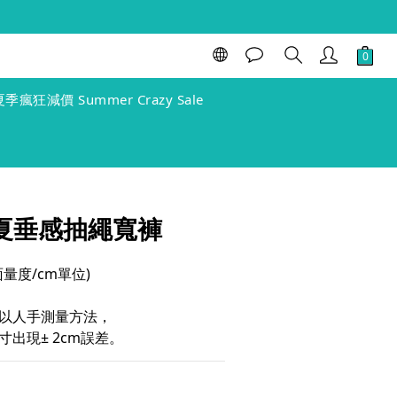
立即購買
夏季瘋狂減價 Summer Crazy Sale
 慕夏垂感抽繩寬褲
(單面量度/cm單位)
以人手測量方法，
出現± 2cm誤差。