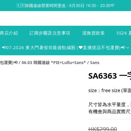
🇰🇷韓國連線營業時間更改 : 6月30日 16:30 - 20:30💛
商店介紹
訂購步驟及注意事項
退換貨政策
SS26 
📢07.2026 東大門暑假前最後勁減🈹 (♥️直播貨品不包運費)📢
包運費)📢
/
06.03 韓國連線 *PIE+Lullu+Sans*
/
Sans
SA6363
size：free size 
尺寸皆為水平量度，
有機會與商品實際尺寸
HK$299.00