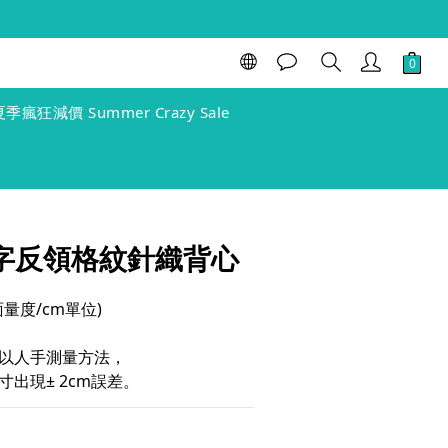
立即購買
夏季瘋狂減價 Summer Crazy Sale
 一字反領格紋針織背心
(單面量度/cm單位)
以人手測量方法，
出現± 2cm誤差。