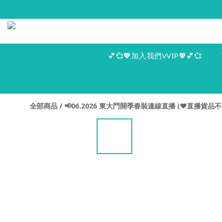
💕💞💖加入我們VVIP💖💕💞
全部商品
/
📢06.2026 東大門開季春裝連線直播 (♥️直播貨品不