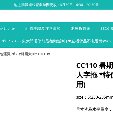
🇰🇷韓國連線營業時間更改 : 6月30日 16:30 - 20:30💛
商店介紹
訂購步驟及注意事項
退換貨政策
SS26 
📢07.2026 東大門暑假前最後勁減🈹 (♥️直播貨品不包運費)📢
包運費)📢
/
❣️韓國大Hit OOTD❣️
CC110 暑
人字拖 *特
用)
size：S(230-235mm
尺寸皆為水平量度，