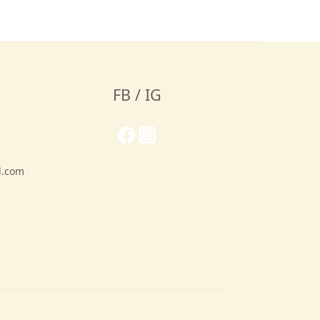
FB / IG
l.com