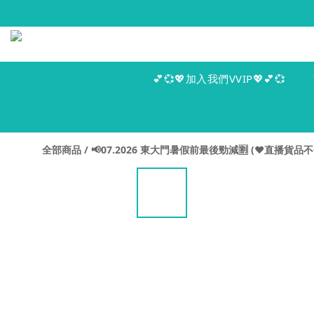
💕💞💖加入我們VVIP💖💕💞
全部商品
/
📢07.2026 東大門暑假前最後勁減🈹 (♥️直播貨品不