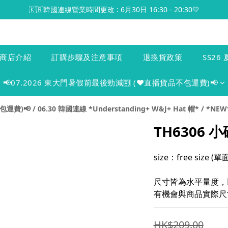
🇰🇷韓國連線營業時間更改 : 6月30日 16:30 - 20:30💛
商店介紹
訂購步驟及注意事項
退換貨政策
SS26 
📢07.2026 東大門暑假前最後勁減🈹 (♥️直播貨品不包運費)📢
包運費)📢
/
06.30 韓國連線 *Understanding+ W&J+ Hat 帽*
/
*NEW*
TH6306
size：free size 
尺寸皆為水平量度，
有機會與商品實際尺寸
HK$209.00